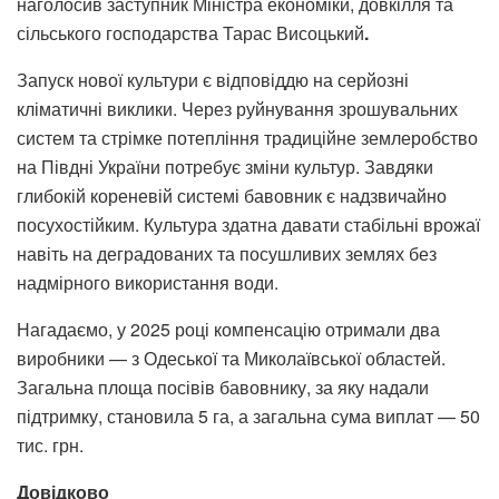
наголосив заступник Міністра економіки, довкілля та
сільського господарства Тарас Висоцький
.
Запуск нової культури є відповіддю на серйозні
кліматичні виклики. Через руйнування зрошувальних
систем та стрімке потепління традиційне землеробство
на Півдні України потребує зміни культур. Завдяки
глибокій кореневій системі бавовник є надзвичайно
посухостійким. Культура здатна давати стабільні врожаї
навіть на деградованих та посушливих землях без
надмірного використання води.
Нагадаємо, у 2025 році компенсацію отримали два
виробники — з Одеської та Миколаївської областей.
Загальна площа посівів бавовнику, за яку надали
підтримку, становила 5 га, а загальна сума виплат — 50
тис. грн.
Довідково