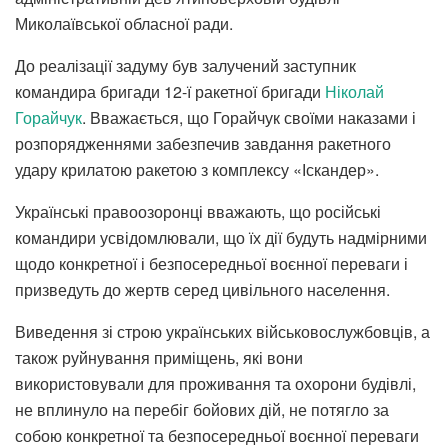
Миколаївської обласної ради.
До реалізації задуму був залучений заступник
командира бригади 12-ї ракетної бригади
Ніколай
Горайчук
. Вважається, що Горайчук своїми наказами і
розпорядженнями забезпечив завдання ракетного
удару крилатою ракетою з комплексу «Іскандер».
Українські правоозоронці вважають, що російські
командири усвідомлювали, що їх дії будуть надмірними
щодо конкретної і безпосередньої воєнної переваги і
призведуть до жертв серед цивільного населення.
Виведення зі строю українських військовослужбовців, а
також руйнування приміщень, які вони
використовували для проживання та охорони будівлі,
не вплинуло на перебіг бойових дій, не потягло за
собою конкретної та безпосередньої воєнної переваги