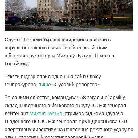
Служба безпеки України повідомила підозри в
порушенні законів і звичаїв війни російським
військовослужбовцям Михаілу Зуську і Ніколаю
Горайчуку.
Тексти підозр оприлюднені на сайті Офісу
генпрокурора,
пише
«Судовий репортер».
За даними слідства, командувач 58 загальної армії у
складі Південного військового округу ЗС РФ генерал-
лейтенант
Михаіл Зусько
, отримав від командувача
Південного ВО ЗС РФ генерала армії Дворнікова О.В.
оперативну директиву на нанесення ракетного удару по
адміністративній дев’ятиповерховій будівлі