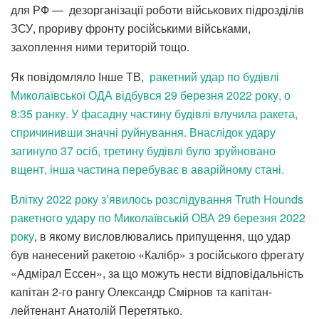
для РФ — дезорганізації роботи військових підрозділів
ЗСУ, прориву фронту російськими військами,
захоплення ними територій тощо.
Як повідомляло Інше ТВ,
ракетний удар по будівлі
Миколаївської ОДА відбувся 29 березня 2022 року, о
8:35 ранку. У фасадну частину будівлі влучила ракета,
спричинивши значні руйнування. Внаслідок удару
загинуло 37 осіб, третину будівлі було зруйновано
вщент, інша частина перебуває в аварійному стані.
Влітку 2022 року з’явилось розслідування Truth Hounds
ракетного удару по Миколаївській ОВА 29 березня 2022
року
, в якому висловлювались припущення, що удар
був нанесений ракетою «Калібр» з російського фрегату
«Адмірал Ессен», за що можуть нести відповідальність
капітан 2-го рангу Олександр Смірнов та капітан-
лейтенант Анатолій Перетятько.