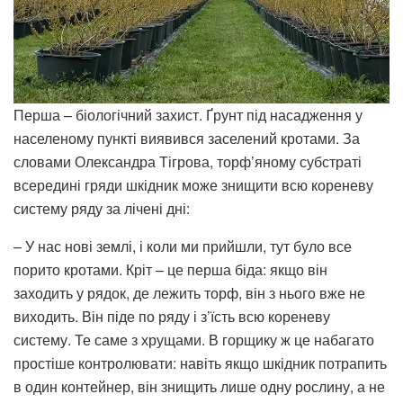
Перша – біологічний захист. Ґрунт під насадження у
населеному пункті виявився заселений кротами. За
словами Олександра Тігрова, торф’яному субстраті
всередині гряди шкідник може знищити всю кореневу
систему ряду за лічені дні:
– У нас нові землі, і коли ми прийшли, тут було все
порито кротами. Кріт – це перша біда: якщо він
заходить у рядок, де лежить торф, він з нього вже не
виходить. Він піде по ряду і з’їсть всю кореневу
систему. Те саме з хрущами. В горщику ж це набагато
простіше контролювати: навіть якщо шкідник потрапить
в один контейнер, він знищить лише одну рослину, а не