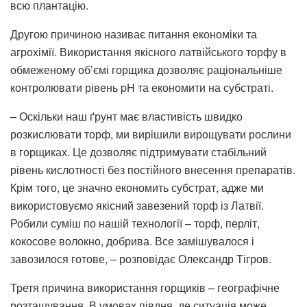
всю плантацію.
Другою причиною називає питання економіки та
агрохімії. Використання якісного латвійського торфу в
обмеженому об’ємі горщика дозволяє раціональніше
контролювати рівень pH та економити на субстраті.
– Оскільки наш ґрунт має властивість швидко
розкислювати торф, ми вирішили вирощувати рослини
в горщиках. Це дозволяє підтримувати стабільний
рівень кислотності без постійного внесення препаратів.
Крім того, це значно економить субстрат, адже ми
використовуємо якісний завезений торф із Латвії.
Робили суміш по нашій технології – торф, перліт,
кокосове волокно, добрива. Все замішувалося і
завозилося готове, – розповідає Олександр Тігров.
Третя причина використання горщиків – географічне
розташування. В умовах півдня, де ситуація може