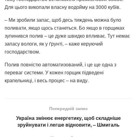
Вирощування лохини на Півдні – це ще й боротьба за
воду. Річкова чи свердловинна вода тут не підходить,
тому господарство встановило промисловий осмос.
Для цього викопали власну водойму на 3000 кубів.
– Ми зробили запас, щоб десь тиждень можна було
поливати, якщо щось станеться. Бо якщо в горщиках
зупинився полив – це дуже швидко впливає. Тут немає
запасу вологи, як у ґрунті, – каже керуючий
господарством.
Полив повністю автоматизований, і це ще одна з
переваг системи. У кожен горщик підведені
крапельниці, і весь процес – на виду.
Попередній запис