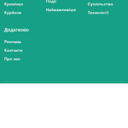
Відео
Миколаїв
Політика
Економіка
Надзвичайні
Спорт
Події
Кримінал
Суспільство
Найважливіше
Курйози
Технології
Додатково
Реклама
Контакти
Про нас
Політика конфіденційності та захисту персональних даних
Політика користування сайтом
Правила використання матеріалів сайту