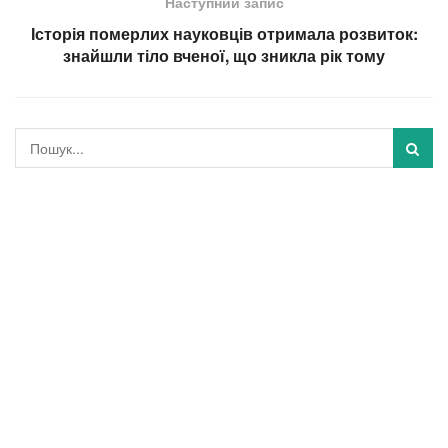
Україна змінює енергетику, щоб складніше
зруйнувати і легше відновити, – Шмигаль
Наступний запис
Історія померлих науковців отримала розвиток:
знайшли тіло вченої, що зникла рік тому