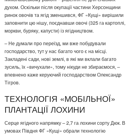
духом. Оскільки після окупації частини Херсонщини
ринок овочів та ягід зменшився, ФГ «Кущі» вирішили
заповнити цю нішу, поєднавши овочі (325 га картоплі,
моркви, буряку, капусти) із ягідництвом.
– Не думали про переїзд, ми вже побудували
господарство, тут у нас багато чого є на місці.
Закладені сади, нові землі, в які ми вклали багато
зусиль, їх «вичухали», тому нікуди не збираємося, –
впевнено каже керуючий господарством Олександр
Тігров.
ТЕХНОЛОГІЯ «МОБІЛЬНОЇ»
ПЛАНТАЦІЇ ЛОХИНИ
Серце ягідного напрямку – 2,7 га лохини сорту Дюк. В
умовах Півдня ФГ «Кущі» обрали технологію