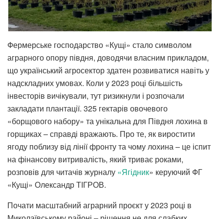
Фермерське господарство «Кущі» стало символом
аграрного опору півдня, доводячи власним прикладом,
що український агросектор здатен розвиватися навіть у
надскладних умовах. Коли у 2023 році більшість
інвесторів вичікували, тут ризикнули і розпочали
закладати плантації. 325 гектарів овочевого
«борщового набору» та унікальна для Півдня лохина в
горщиках – справді вражають. Про те, як виростити
ягоду поблизу від лінії фронту та чому лохина – це іспит
на фінансову витривалість, який триває роками,
розповів для читачів журналу
«Ягідник
» керуючий ФГ
«Кущі» Олександр ТІГРОВ.
Почати масштабний аграрний проєкт у 2023 році в
Миколаївському районі – рішення не для слабких