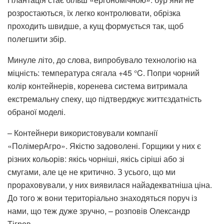
Контейнерна технологія змінює і сам підхід до догляду.
Плантація стає більш «ергономічною»: бур’яни не
розростаються, їх легко контролювати, обрізка
проходить швидше, а кущ формується так, щоб
полегшити збір.
Минуле літо, до слова, випробувало технологію на
міцність: температура сягала +45 °C. Попри чорний
колір контейнерів, коренева система витримала
екстремальну спеку, що підтверджує життєздатність
обраної моделі.
– Контейнери використовували компанії
«ПолімерАгро». Якістю задоволені. Горщики у них є
різних кольорів: якісь чорніші, якісь сіріші або зі
смугами, але це не критично. З усього, що ми
прораховували, у них виявилася найадекватніша ціна.
До того ж вони територіально знаходяться поруч із