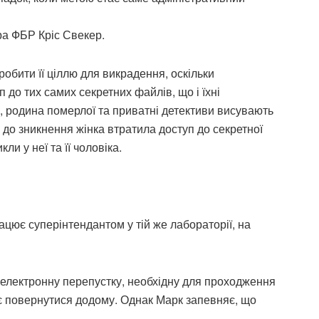
ра ФБР Кріс Свекер.
робити її ціллю для викрадення, оскільки
 до тих самих секретних файлів, що і їхні
, родина померлої та приватні детективи висувають
до зникнення жінка втратила доступ до секретної
ли у неї та її чоловіка.
ацює суперінтендантом у тій же лабораторії, на
 електронну перепустку, необхідну для проходження
ає повернутися додому. Однак Марк запевняє, що