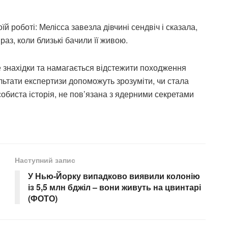
й роботі: Мелісса завезла дівчині сендвіч і сказала,
аз, коли близькі бачили її живою.
е знахідки та намагається відстежити походження
ультати експертизи допоможуть зрозуміти, чи стала
собиста історія, не пов’язана з ядерними секретами
Наступний запис
У Нью-Йорку випадково виявили колонію
із 5,5 млн бджіл – вони живуть на цвинтарі
(ФОТО)