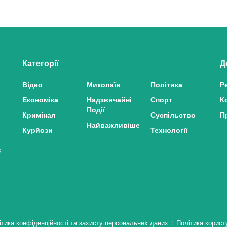
Категорії
Д
Відео
Миколаїв
Політика
Р
Економіка
Надзвичайні
Спорт
К
Події
Кримінал
Суспільство
П
Найважливіше
Курйози
Технології
з
ітика конфіденційності та захисту персональних даних
Політика корист