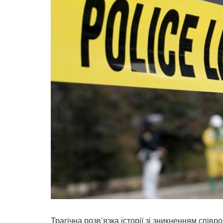
Трагічна розв’язка історії зі зникненням спів