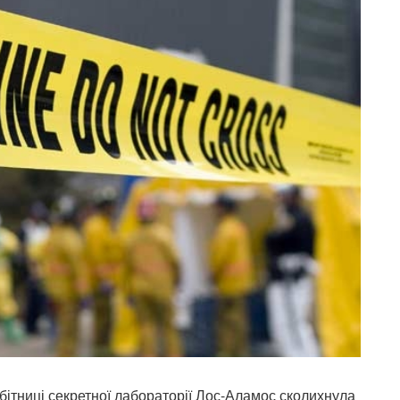
робітниці секретної лабораторії Лос-Аламос сколихнула