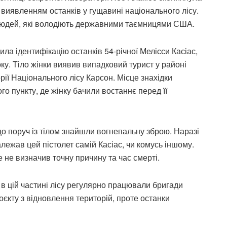
виявленням останків у гущавині національного лісу.
 людей, які володіють державними таємницями США.
ла ідентифікацію останків 54-річної Мелісси Касіас,
у. Тіло жінки виявив випадковий турист у районі
ії Національного лісу Карсон. Місце знахідки
го пункту, де жінку бачили востаннє перед її
о поруч із тілом знайшли вогнепальну зброю. Наразі
ежав цей пістолет самій Касіас, чи комусь іншому.
не визначив точну причину та час смерті.
 в цій частині лісу регулярно працювали бригади
кту з відновлення територій, проте останки