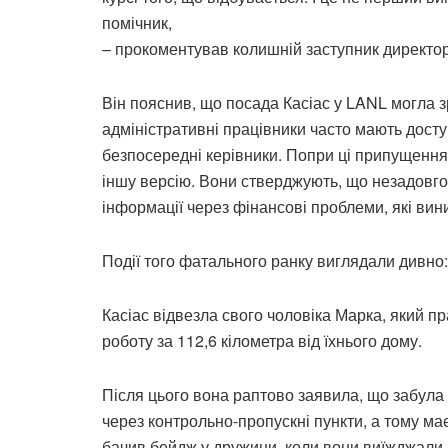
помічник,
– прокоментував колишній заступник директо
Він пояснив, що посада Касіас у LANL могла з
адміністративні працівники часто мають доступ
безпосередні керівники. Попри ці припущення
іншу версію. Вони стверджують, що незадовго 
інформації через фінансові проблеми, які виник
Події того фатального ранку виглядали дивно:
Касіас відвезла свого чоловіка Марка, який пр
роботу за 112,6 кілометра від їхнього дому.
Після цього вона раптово заявила, що забула
через контрольно-пропускні пункти, а тому м
бачив бейдж у дружини, коли вони виїжджали.