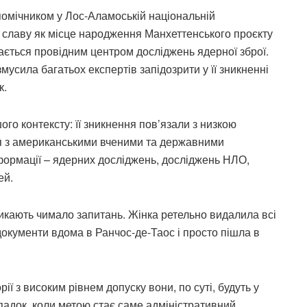
помічником у Лос-Аламоській національній
ю славу як місце народження Манхеттенського проєкту
ишається провідним центром досліджень ядерної зброї.
мусила багатьох експертів запідозрити у її зникненні
к.
о контексту: її зникнення пов’язали з низкою
ся з американськими вченими та державними
нформації – ядерних досліджень, досліджень НЛО,
ей.
ликають чимало запитань. Жінка ретельно видалила всі
 документи вдома в Ранчос-де-Таос і просто пішла в
ії з високим рівнем допуску вони, по суті, будуть у
ипадок, коли метою стає саме адміністративний