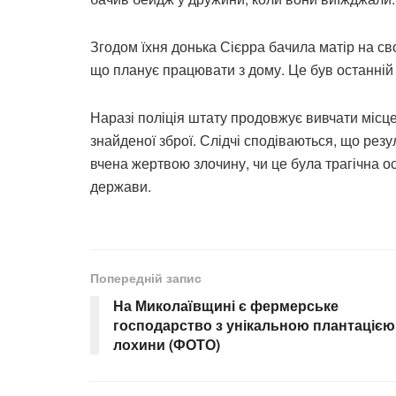
Згодом їхня донька Сієрра бачила матір на свої
що планує працювати з дому. Це був останній р
Наразі поліція штату продовжує вивчати місц
знайденої зброї. Слідчі сподіваються, що рез
вчена жертвою злочину, чи це була трагічна о
держави.
Попередній запис
На Миколаївщині є фермерське
господарство з унікальною плантацією
лохини (ФОТО)