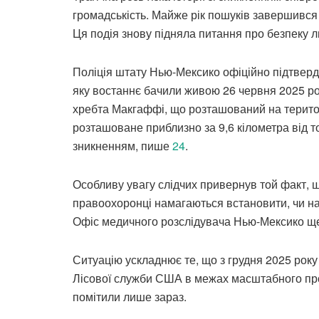
громадськість. Майже рік пошуків завершився 
Ця подія знову підняла питання про безпеку
Поліція штату Нью-Мексико офіційно підтверди
яку востаннє бачили живою 26 червня 2025 рок
хребта Макгаффі, що розташований на територ
розташоване приблизно за 9,6 кілометра від то
зникненням, пише
24
.
Особливу увагу слідчих привернув той факт, щ
правоохоронці намагаються встановити, чи нал
Офіс медичного розслідувача Нью-Мексико ще 
Ситуацію ускладнює те, що з грудня 2025 року
Лісової служби США в межах масштабного проє
помітили лише зараз.