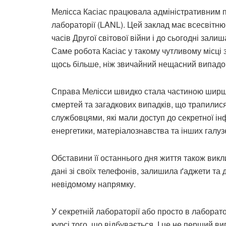
Мелісса Касіас працювала адміністративним 
лабораторії (LANL). Цей заклад має всесвітн
часів Другої світової війни і до сьогодні зал
Саме робота Касіас у такому чутливому місці з
щось більше, ніж звичайний нещасний випадо
Справа Мелісси швидко стала частиною ширшог
смертей та загадкових випадків, що трапили
службовцями, які мали доступ до секретної і
енергетики, матеріалознавства та інших галуз
Обставини її останнього дня життя також вик
дані зі своїх телефонів, залишила ґаджети та
невідомому напрямку.
У секретній лабораторії або просто в лаборатор
курсі того, що відбувається. І це не перший в