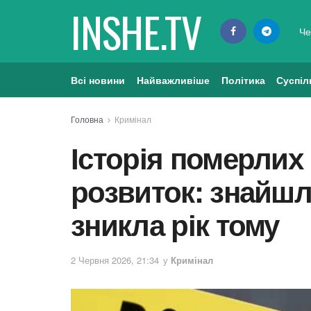
INSHE.TV
Че
Всі новини
Найважливіше
Політика
Суспіл
Головна
Кримінал
Історія померлих
розвиток: знайшли
зникла рік тому
2 Червня 2026, 21:34
у
Кримінал