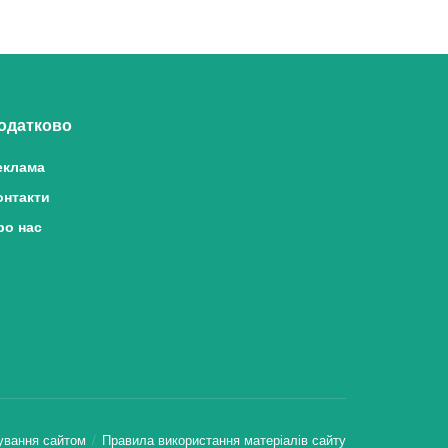
одатково
еклама
онтакти
ро нас
ування сайтом
Правила використання матеріалів сайту