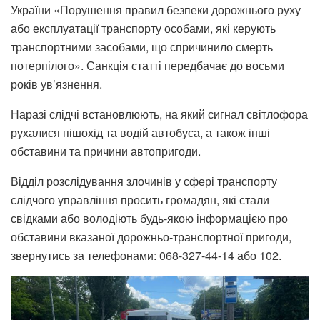
України «Порушення правил безпеки дорожнього руху
або експлуатації транспорту особами, які керують
транспортними засобами, що спричинило смерть
потерпілого». Санкція статті передбачає до восьми
років ув’язнення.
Наразі слідчі встановлюють, на який сигнал світлофора
рухалися пішохід та водій автобуса, а також інші
обставини та причини автопригоди.
Відділ розслідування злочинів у сфері транспорту
слідчого управління просить громадян, які стали
свідками або володіють будь-якою інформацією про
обставини вказаної дорожньо-транспортної пригоди,
звернутись за телефонами: 068-327-44-14 або 102.