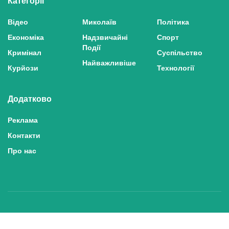
Категорії
Відео
Миколаїв
Політика
Економіка
Надзвичайні
Спорт
Події
Кримінал
Суспільство
Найважливіше
Курйози
Технології
Додатково
Реклама
Контакти
Про нас
Політика конфіденційності та захисту персональних даних
Політика користування сайтом