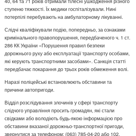
40, 64 та 71 років отримали тілесні ушкодження різного
ступеню тяжкості. Їх медики госпіталізували. Нині
потерпілі перебувають на амбулаторному лікуванні.
Слідчі кваліфікували подію, попередньо, за ознаками
кримінального правопорушення, передбаченого ч. 1 ст.
286 КК України «Порушення правил безпеки
дорожнього руху або експлуатації транспорту особами,
які керують транспортними засобами». Санкція статті
передбачає покарання до трьох років обмеження волі.
Наразі поліцейські встановлюють обставини та
причини автопригоди.
Відділ розслідування злочинів у сфері транспорту
слідчого управління просить громадян, які стали
свідками або володіють будь-якою інформацією про
обставини вказаної дорожньо-транспортної пригоди,
звернутися за телефоном: (063) 785-04-20 або 102.