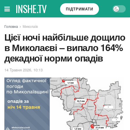
INSHE.TV
ПІДТРИМАТИ
Головна
Миколаїв
Цієї ночі найбільше дощило
в Миколаєві – випало 164%
декадної норми опадів
14 Травня 2026, 10:13