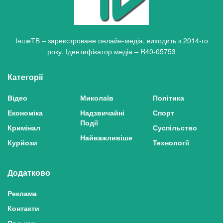
ІншеТВ – зареєстроване онлайн-медіа, виходить з 2014-го
року. Ідентифікатор медіа – R40-05753
Категорії
Відео
Миколаїв
Політика
Економіка
Надзвичайні
Спорт
Події
Кримінал
Суспільство
Найважливіше
Курйози
Технології
Додатково
Реклама
Контакти
Про нас