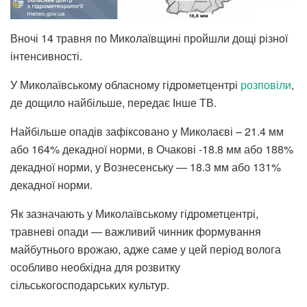
Вночі 14 травня по Миколаївщині пройшли дощі різної
інтенсивності.
У Миколаївському обласному гідрометцентрі
розповіли
,
де дощило найбільше, передає Інше ТВ.
Найбільше опадів зафіксовано у Миколаєві – 21.4 мм
або 164% декадної норми, в Очакові -18.8 мм або 188%
декадної норми, у Вознесенську — 18.3 мм або 131%
декадної норми.
Як зазначають у Миколаївському гідрометцентрі,
травневі опади — важливий чинник формування
майбутнього врожаю, адже саме у цей період волога
особливо необхідна для розвитку
сільськогосподарських культур.