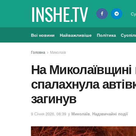
INSHE.TV
Су
Всі новини
Найважливіше
Політика
Суспіл
Головна
Миколаїв
На Миколаївщині
спалахнула автівк
загинув
9 Січня 2026, 08:39
у
Миколаїв
,
Надзвичайні події