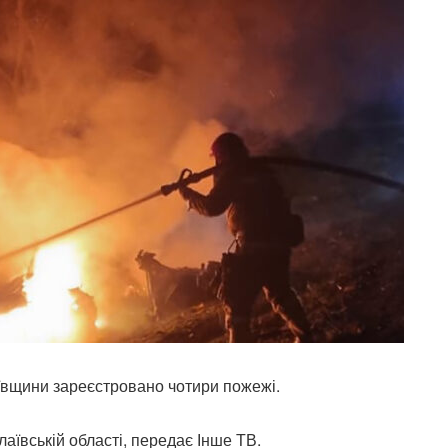
лаївщини зареєстровано чотири пожежі.
аївській області, передає Інше ТВ.