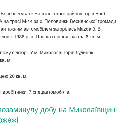
щі Березнегувате Баштанського району горів Ford –
 А на трасі М-14 за с. Половинки Веснянської громади
 вантажним автомобілем загорілась Mazda 3. В
овік 1986 р. н. Площа горіння склала 6 кв. м.
му секторі. У м. Миколаєві горів будинок.
кв. м.
щею 20 кв. м.
івробітники, 7 спецавтомобілів.
позаминулу добу на Миколаївщині
пожежі