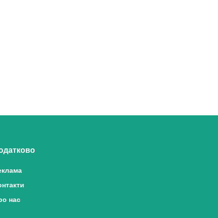
одатково
еклама
онтакти
ро нас