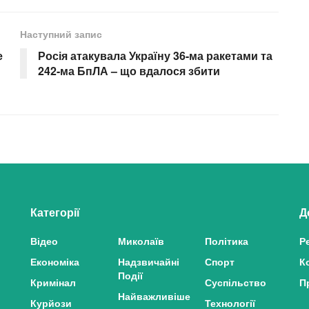
Наступний запис
е
Росія атакувала Україну 36-ма ракетами та
242-ма БпЛА – що вдалося збити
Категорії
Д
Відео
Миколаїв
Політика
Р
Економіка
Надзвичайні
Спорт
К
Події
Кримінал
Суспільство
П
Найважливіше
Курйози
Технології