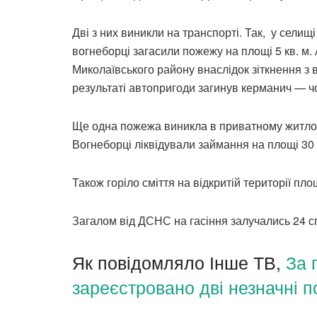
Дві з них виникли на транспорті. Так, у сели
вогнеборці загасили пожежу на площі 5 кв. м.
Миколаївського району внаслідок зіткнення з
результаті автопригоди загинув керманич — чол
Ще одна пожежа виникла в приватному житлово
Вогнеборці ліквідували займання на площі 30 
Також горіло сміття на відкритій території пло
Загалом від ДСНС на гасіння залучались 24 сп
Як повідомляло Інше ТВ,
За 
зареєстровано дві незначні 