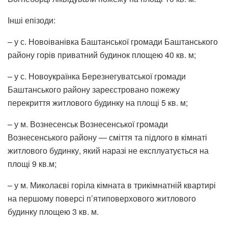
Інші епізоди:
– у с. Новоіванівка Баштанської громади Баштанського
району горів приватний будинок площею 40 кв. м;
– у с. Новоукраїнка Березнегуватської громади
Баштанського району зареєстровано пожежу
перекриття житлового будинку на площі 5 кв. м;
– у м. Вознесенськ Вознесенської громади
Вознесенського району — сміття та підлого в кімнаті
житлового будинку, який наразі не експлуатується на
площі 9 кв.м;
– у м. Миколаєві горіла кімната в трикімнатній квартирі
на першому поверсі п’ятиповерхового житлового
будинку площею 3 кв. м.