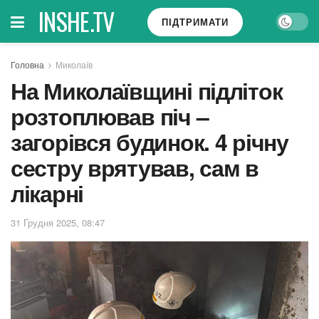
INSHE.TV
ПІДТРИМАТИ
Головна
Миколаїв
На Миколаївщині підліток
розтоплював піч –
загорівся будинок. 4 річну
сестру врятував, сам в
лікарні
31 Грудня 2025, 08:47