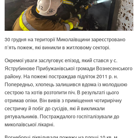
30 грудня на території Миколаївщини зареєстровано
п’ять пожеж, які виникли в житловому секторі.
Окремої уваги заслуговує епізод, який стався у с.
Яструбинове Прибужанівської громади Вознесенського
району. На пожежі постраждав підліток 2011 р. н.
Попередньо, хлопець залишився вдома із молодшою
сестрою та хотів розтопити піч. В результаті цього
отримав опіки. Він вивів з приміщення чотирирічну
сестричку й побіг до сусідів, які й викликали
рятувальників. Постраждалого госпіталізували до
миколаївської лікарні.
Вогнеборці ліквідували пожежу на площі 10 кв. м.