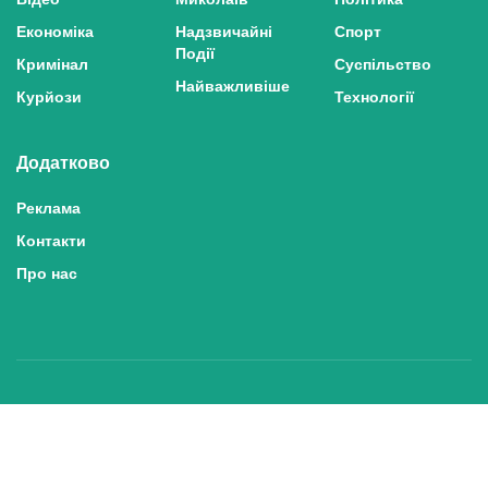
Економіка
Надзвичайні
Спорт
Події
Кримінал
Суспільство
Найважливіше
Курйози
Технології
Додатково
Реклама
Контакти
Про нас
Політика конфіденційності та захисту персональних даних
Політика користування сайтом
Правила використання матеріалів сайту