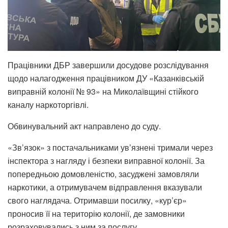
Працівники ДБР завершили досудове розслідування
щодо налагодження працівником ДУ «Казанківській
виправній колонії № 93» на Миколаївщині стійкого
каналу наркоторгівлі.
Обвинувальний акт направлено до суду.
«Зв’язок» з постачальниками ув’язнені тримали через
інспектора з нагляду і безпеки виправної колонії. За
попередньою домовленістю, засуджені замовляли
наркотики, а отримувачем відправлення вказували
свого наглядача. Отримавши посилку, «кур’єр»
проносив її на територію колонії, де замовники
розраховувались з ним за послугу.