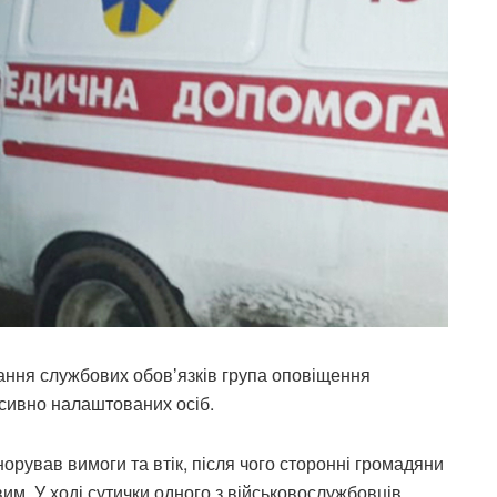
нання службових обовʼязків група оповіщення
сивно налаштованих осіб.
норував вимоги та втік, після чого сторонні громадяни
им. У ході сутички одного з військовослужбовців