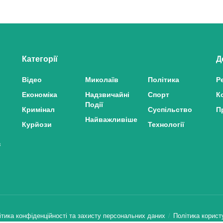
Категорії
Д
Відео
Миколаїв
Політика
Р
Економіка
Надзвичайні
Спорт
К
Події
Кримінал
Суспільство
П
Найважливіше
Курйози
Технології
з
ітика конфіденційності та захисту персональних даних
Політика корист