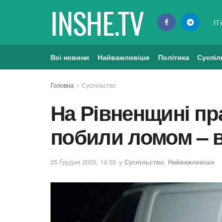
INSHE.TV
П’
Всі новини
Найважливіше
Політика
Суспіл
Головна
Суспільство
На Рівненщині пр
побили ломом – в
25 Грудня 2025, 14:59
у
Суспільство
,
Найважливіше