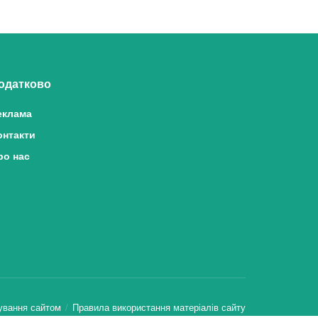
одатково
еклама
онтакти
ро нас
ування сайтом
Правила використання матеріалів сайту