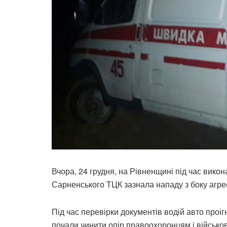
Вчора, 24 грудня, на Рівненщині під час вико
Сарненського ТЦК зазнала нападу з боку агре
Під час перевірки документів водій авто проіг
почали чинити опір правоохоронцям і військов