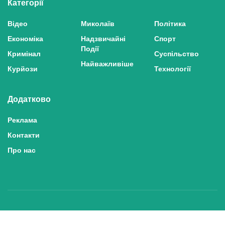
Категорії
Відео
Миколаїв
Політика
Економіка
Надзвичайні
Спорт
Події
Кримінал
Суспільство
Найважливіше
Курйози
Технології
Додатково
Реклама
Контакти
Про нас
Політика конфіденційності та захисту персональних даних
Політика користування сайтом