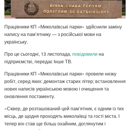
Працівники КП «Миколаївські парки» здійснили заміну
напису на пам’ятнику — з російської мови на
українську.
Про це сьогодні, 13 листопада,
повідомили
на
підприємстві, передає Інше ТВ.
Працівники КП «Миколаївські парки» провели низку
робіт, серед яких: демонтаж старих літер; встановлення
нових написів українською мовою і очищення та
оновлення постаменту.
«Сквер, де розташований цей пам’ятник, є одним із тих
місць, де щодня проходять миколаївці та гості міста. І
тепер він став ще більш охайним, доглянутим і