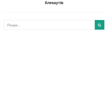
блекаутів