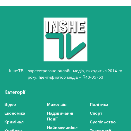
ІншеТВ – зареєстроване онлайн-медіа, виходить з 2014-го
року. Ідентифікатор медіа – R40-05753
Категорії
Відео
Миколаїв
Політика
Економіка
Надзвичайні
Спорт
Події
Кримінал
Суспільство
Найважливіше
Курйози
Технології