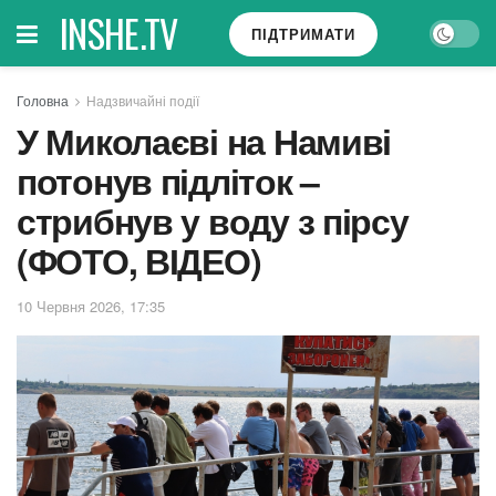
INSHE.TV
ПІДТРИМАТИ
Головна
Надзвичайні події
У Миколаєві на Намиві
потонув підліток –
стрибнув у воду з пірсу
(ФОТО, ВІДЕО)
10 Червня 2026, 17:35