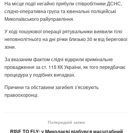
На місце події негайно прибули співробітники ДСНС,
слідчо-оперативна група та ювенальні поліцейські
Миколаївського райуправління.
У ході пошукової операції рятувальники виявили тіло
неповнолітнього на дні річки близько 30 м від берегової
зони.
За вказаним фактом слідчі відкрили кримінальне
провадження за ст. 115 КК України, як того передбачає
процедура у подібних випадках.
Причини та обставини загибелі з’ясовують
правоохоронці.
Попередній запис
RISE TO FLY: у Миколаєві відбувся масштабний