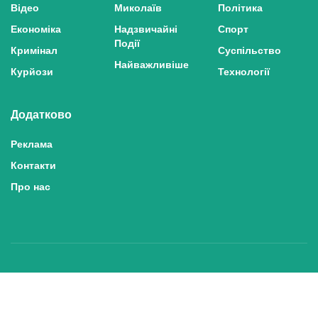
Відео
Миколаїв
Політика
Економіка
Надзвичайні
Спорт
Події
Кримінал
Суспільство
Найважливіше
Курйози
Технології
Додатково
Реклама
Контакти
Про нас
Політика конфіденційності та захисту персональних даних
Політика користування сайтом
Правила використання матеріалів сайту