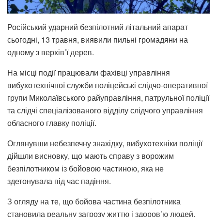
Російський ударний безпілотний літальний апарат
сьогодні, 13 травня, виявили пильні громадяни на
одному з верхів’ї дерев.
На місці події працювали фахівці управління
вибухотехнічної служби поліцейські слідчо-оперативної
групи Миколаївського райуправління, патрульної поліції
та слідчі спеціалізованого відділу слідчого управління
обласного главку поліції.
Оглянувши небезпечну знахідку, вибухотехніки поліції
дійшли висновку, що мають справу з ворожим
безпілотником із бойовою частиною, яка не
здетонувала під час падіння.
З огляду на те, що бойова частина безпілотника
становила реальну загрозу життю і здоров’ю людей,