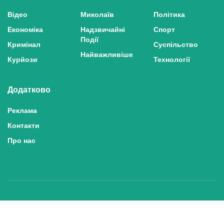
Відео
Миколаїв
Політика
Економіка
Надзвичайні
Спорт
Події
Кримінал
Суспільство
Найважливіше
Курйози
Технології
Додатково
Реклама
Контакти
Про нас
Політика конфіденційності та захисту персональних даних
Політика користування сайтом
Правила використання матеріалів сайту