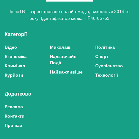
ІншеТВ – зареєстроване онлайн-медіа, виходить з 2014-го
року. Ідентифікатор медіа – R40-05753
Категорії
Відео
Миколаїв
Політика
Економіка
Надзвичайні
Спорт
Події
Кримінал
Суспільство
Найважливіше
Курйози
Технології
Додатково
Реклама
Контакти
Про нас