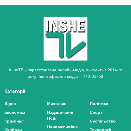
ІншеТВ – зареєстроване онлайн-медіа, виходить з 2014-го
року. Ідентифікатор медіа – R40-05753
Категорії
Відео
Миколаїв
Політика
Економіка
Надзвичайні
Спорт
Події
Кримінал
Суспільство
Найважливіше
Курйози
Технології