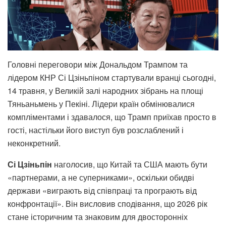
Головні переговори між Дональдом Трампом та
лідером КНР Сі Цзіньпіном стартували вранці сьогодні,
14 травня, у Великій залі народних зібрань на площі
Тяньаньмень у Пекіні. Лідери країн обмінювалися
компліментами і здавалося, що Трамп приїхав просто в
гості, настільки його виступ був розслаблений і
неконкретний.
Сі Цзіньпін
наголосив, що Китай та США мають бути
«партнерами, а не суперниками», оскільки обидві
держави «виграють від співпраці та програють від
конфронтації». Він висловив сподівання, що 2026 рік
стане історичним та знаковим для двосторонніх