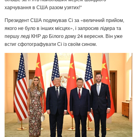
харчування в США разом узятих!”
Президент США подякував Сі за «величний прийом,
якого не було в інших місцях», і запросив лідера та
першу леді КНР до Білого дому 24 вересня. Він уже
встиг сфотографувати Сі із своїм сином.