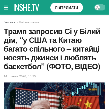
INSHE.TV
ПІДТРИМАТИ
Головна
Найважливіше
Трамп запросив Сі у Білий
дім, “у США та Китаю
багато спільного – китайці
носять джинси і люблять
баскетбол” (ФОТО, ВІДЕО)
14 Травня 2026, 15:25