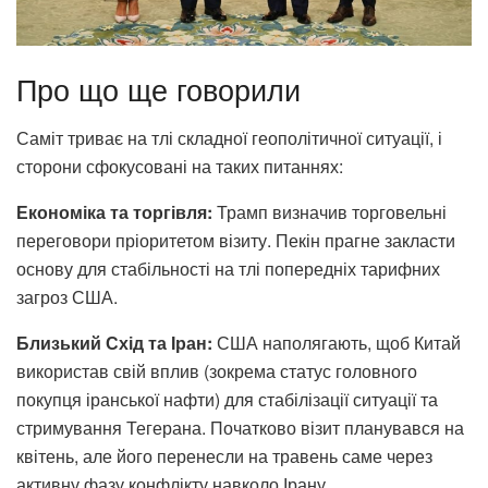
Про що ще говорили
Саміт триває на тлі складної геополітичної ситуації, і
сторони сфокусовані на таких питаннях:
Економіка та торгівля:
Трамп визначив торговельні
переговори пріоритетом візиту. Пекін прагне закласти
основу для стабільності на тлі попередніх тарифних
загроз США.
Близький Схід та Іран:
США наполягають, щоб Китай
використав свій вплив (зокрема статус головного
покупця іранської нафти) для стабілізації ситуації та
стримування Тегерана. Початково візит планувався на
квітень, але його перенесли на травень саме через
активну фазу конфлікту навколо Ірану.