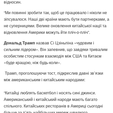
відносин.
“Ми повинні зробити так, щоб це працювало і ніколи не
зіпсувалося. Наші дві країни мають бути партнерками, а
не суперницями. Велике оновлення китайської нації та
відновлення Америки можуть йти пліч-о-пліч”.
Дональд Трамп
назвав Сі Цзіньпіна «чудовим і
сильним лідером». Він запевнив, що завдяки тривалим
особистим стосункам взаємодія між США та Китаєм
«буде кращою, ніж будь-коли».
Трамп, проголошуючи тост, підкреслив давні зв’язки
між американським і китайським народами:
“Китайці люблять баскетбол і носять сині джинси.
Американський і китайський народи мають багато
спільного. Китайських ресторанів в Америці сьогодні
більше за п’ять найбільших мереж швидкого