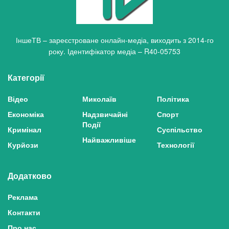
ІншеТВ – зареєстроване онлайн-медіа, виходить з 2014-го
року. Ідентифікатор медіа – R40-05753
Категорії
Відео
Миколаїв
Політика
Економіка
Надзвичайні
Спорт
Події
Кримінал
Суспільство
Найважливіше
Курйози
Технології
Додатково
Реклама
Контакти
Про нас