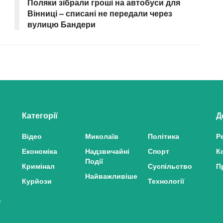
Поляки зібрали гроші на автобуси для
Вінниці – списані не передали через
вулицю Бандери
Категорії
Д
Відео
Миколаїв
Політика
Р
Економіка
Надзвичайні
Спорт
К
Події
Кримінал
Суспільство
П
Найважливіше
Курйози
Технології
з