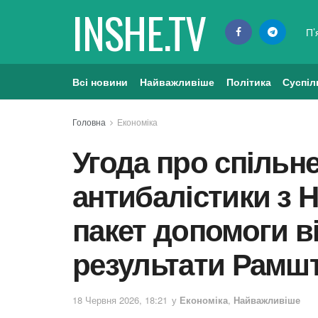
INSHE.TV
П’
Всі новини
Найважливіше
Політика
Суспіл
Головна
Економіка
Угода про спільн
антибалістики з 
пакет допомоги ві
результати Рамш
18 Червня 2026, 18:21
у
Економіка
,
Найважливіше