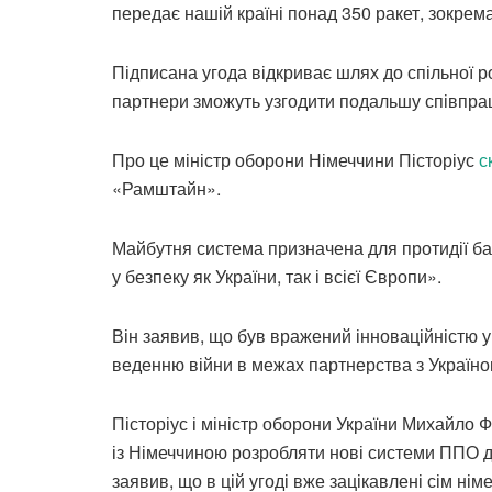
передає нашій країні понад 350 ракет, зокрема 
Підписана угода відкриває шлях до спільної 
партнери зможуть узгодити подальшу співпра
Про це міністр оборони Німеччини Пісторіус
с
«Рамштайн».
Майбутня система призначена для протидії б
у безпеку як України, так і всієї Європи».
Він заявив, що був вражений інноваційністю у
веденню війни в межах партнерства з Україно
Пісторіус і міністр оборони України Михайло 
із Німеччиною розробляти нові системи ППО дл
заявив, що в цій угоді вже зацікавлені сім нім