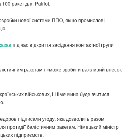
100 ракет для Patriot.
розробки нової системи ППО, якщо промислові
цю.
казав
під час відкриття засідання контактної групи
алістичним ракетам і «може зробити важливий внесок
країнських військових, і Німеччина буде вчитися
ю.
Федоров підписали угоду, яка дозволить разом
я протидії балістичним ракетам. Німецький міністр
ецьких підприємств.