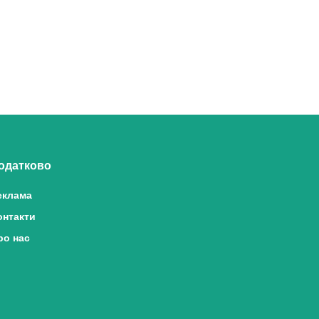
одатково
еклама
онтакти
ро нас