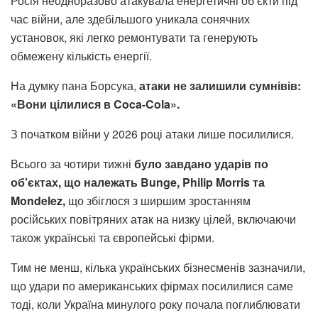
Росія неодноразово атакувала енергетичні об’єкти під
час війни, але здебільшого уникала сонячних
установок, які легко ремонтувати та генерують
обмежену кількість енергії.
На думку пана Борсука,
атаки не залишили сумнівів:
«Вони цілилися в Coca-Cola».
З початком війни у ​​2026 році атаки лише посилилися.
Всього за чотири тижні
було завдано ударів по
об’єктах, що належать Bunge, Philip Morris та
Mondelez,
що збіглося з ширшим зростанням
російських повітряних атак на низку цілей, включаючи
також українські та європейські фірми.
Тим не менш, кілька українських бізнесменів зазначили,
що удари по американських фірмах посилилися саме
тоді, коли Україна минулого року почала поглиблювати