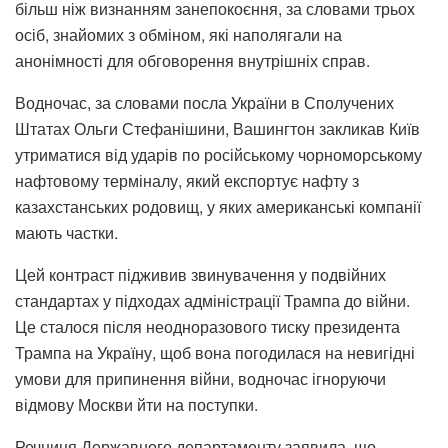
більш ніж визнанням занепокоєння, за словами трьох
осіб, знайомих з обміном, які наполягали на
анонімності для обговорення внутрішніх справ.
Водночас, за словами посла України в Сполучених
Штатах Ольги Стефанішини, Вашингтон закликав Київ
утриматися від ударів по російському чорноморському
нафтовому терміналу, який експортує нафту з
казахстанських родовищ, у яких американські компанії
мають частки.
Цей контраст підживив звинувачення у подвійних
стандартах у підходах адміністрації Трампа до війни.
Це сталося після неодноразового тиску президента
Трампа на Україну, щоб вона погодилася на невигідні
умови для припинення війни, водночас ігноруючи
відмову Москви йти на поступки.
Речниця Державного департаменту заявила, що