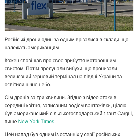
Російські дрони один за одним врізалися в склади, що
належать американцям.
Кожен сповіщав про своє прибуття моторошним
свистом. Потім пролунали вибухи, що пронизали
величезний зерновий термінал на півдні України та
освітили нічне небо.
Сім дронів за три хвилини. Згідно з відео атаки в
середині квітня, записаним водієм вантажівки, ціллю
був американський сільськогосподарський гігант Cargill,
пише
New York Times
.
Цей напад був одним із останніх у серії російських