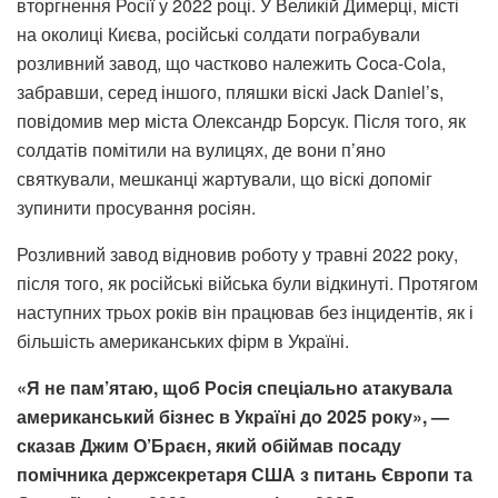
вторгнення Росії у 2022 році. У Великій Димерці, місті
на околиці Києва, російські солдати пограбували
розливний завод, що частково належить Coca-Cola,
забравши, серед іншого, пляшки віскі Jack Daniel’s,
повідомив мер міста Олександр Борсук. Після того, як
солдатів помітили на вулицях, де вони п’яно
святкували, мешканці жартували, що віскі допоміг
зупинити просування росіян.
Розливний завод відновив роботу у травні 2022 року,
після того, як російські війська були відкинуті. Протягом
наступних трьох років він працював без інцидентів, як і
більшість американських фірм в Україні.
«Я не пам’ятаю, щоб Росія спеціально атакувала
американський бізнес в Україні до 2025 року», —
сказав Джим О’Браєн, який обіймав посаду
помічника держсекретаря США з питань Європи та