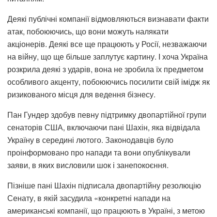
Деякі публічні компанії відмовляються визнавати факти
атак, побоюючись, що вони можуть налякати
акціонерів. Деякі все ще працюють у Росії, незважаючи
на війну, що ще більше заплутує картину. І хоча Україна
розкрила деякі з ударів, вона не зробила їх предметом
особливого акценту, побоюючись посилити свій імідж як
ризикованого місця для ведення бізнесу.
Пан Гундер здобув певну підтримку двопартійної групи
сенаторів США, включаючи пані Шахін, яка відвідала
Україну в середині лютого. Законодавців було
проінформовано про напади та вони опублікували
заяви, в яких висловили шок і занепокоєння.
Пізніше пані Шахін підписала двопартійну резолюцію
Сенату, в якій засудила «конкретні напади на
американські компанії, що працюють в Україні, з метою