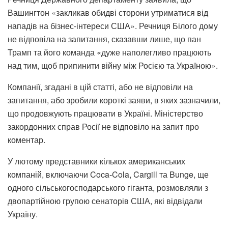
Вашингтон «закликав обидві сторони утриматися від
нападів на бізнес-інтереси США». Речниця Білого дому
не відповіла на запитання, сказавши лише, що пан
Трамп та його команда «дуже наполегливо працюють
над тим, щоб припинити війну між Росією та Україною».
Компанії, згадані в цій статті, або не відповіли на
запитання, або зробили короткі заяви, в яких зазначили,
що продовжують працювати в Україні. Міністерство
закордонних справ Росії не відповіло на запит про
коментар.
У лютому представники кількох американських
компаній, включаючи Coca-Cola, Cargill та Bunge, ще
одного сільськогосподарського гіганта, розмовляли з
двопартійною групою сенаторів США, які відвідали
Україну.