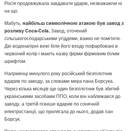
Росія продовжувала завдавати ударів, незважаючи ні
на що.
Мабуть,
найбільш символічною атакою був завод з
розливу Coca-Cola.
Завод, оточений
сільськогосподарськими угіддями, важко не помітити.
Дві водонапірні вежі біля його входу пофарбовані в
червоний колір і мають назву фірми фірмовим білим
шрифтом.
Наприкінці минулого року російський безпілотник
вдарив по заводу, за словами мера пана Борсука.
Через кілька місяців ще один безпілотник був збитий
українськими засобами ППО, коли він наближався до
заводу, а третій пізніше вдарив по сонячній
електростанції, що прилягала до нього, додав пан
Борсук.