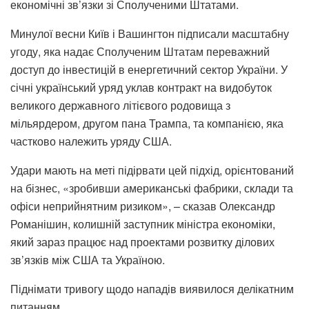
економічні зв’язки зі Сполученими Штатами.
Минулої весни Київ і Вашингтон підписали масштабну
угоду, яка надає Сполученим Штатам переважний
доступ до інвестицій в енергетичний сектор України. У
січні український уряд уклав контракт на видобуток
великого державного літієвого родовища з
мільярдером, другом пана Трампа, та компанією, яка
частково належить уряду США.
Удари мають на меті підірвати цей підхід, орієнтований
на бізнес, «зробивши американські фабрики, склади та
офіси неприйнятним ризиком», – сказав Олександр
Романішин, колишній заступник міністра економіки,
який зараз працює над проектами розвитку ділових
зв’язків між США та Україною.
Піднімати тривогу щодо нападів виявилося делікатним
питанням.