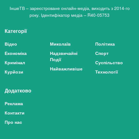
ІншеТВ – зареєстроване онлайн-медіа, виходить з 2014-го
року. Ідентифікатор медіа – R40-05753
Категорії
Відео
Миколаїв
Політика
Економіка
Надзвичайні
Спорт
Події
Кримінал
Суспільство
Найважливіше
Курйози
Технології
Додатково
Реклама
Контакти
Про нас