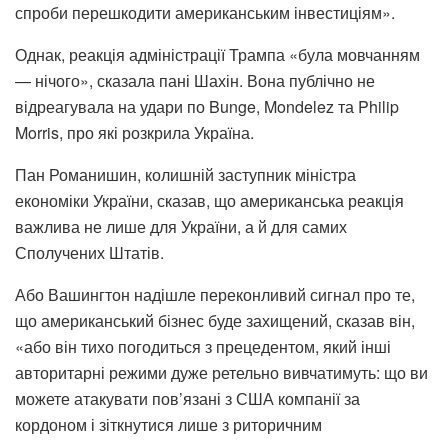
спроби перешкодити американським інвестиціям».
Однак, реакція адміністрації Трампа «була мовчанням
— нічого», сказала пані Шахін. Вона публічно не
відреагувала на удари по Bunge, Mondelez та Philip
Morris, про які розкрила Україна.
Пан Романишин, колишній заступник міністра
економіки України, сказав, що американська реакція
важлива не лише для України, а й для самих
Сполучених Штатів.
Або Вашингтон надішле переконливий сигнал про те,
що американський бізнес буде захищений, сказав він,
«або він тихо погодиться з прецедентом, який інші
авторитарні режими дуже ретельно вивчатимуть: що ви
можете атакувати пов’язані з США компанії за
кордоном і зіткнутися лише з риторичним