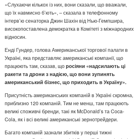
«Слухаючи кількох із них, вони сказали, що вважали,
що їх навмисно б’ють», – сказала в телефонному
інтерв’ю сенаторка Джин Шахін від Нью-Гемпшира,
високопоставлена ​​демократка в Комітеті з міжнародних
відносин.
Енді Гундер, голова Американської торгової палати в
Україні, яка представляє американські компанії, що
працюють там, сказав, що
росіяни «надсилають ці
ракети та дрони з надією, що вони зупинять
американський бізнес, що приходить в Україну».
Присутність американських компаній в Україні скромна,
приблизно 120 компаній. Тим не менш, там працюють
великі споживчі бренди, такі як McDonald’s та Coca-
Cola, як і всі великі американські зернотрейдери.
Багато компаній зазнали збитків у перші тижні