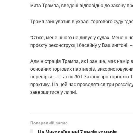
мита Трампа, введені відповідно до закону пр
Трамп звинуватив в ухвалі торгового суду “дво
“Отже, мене нічого не дивує у судах. Мене ніч
проєкту реконструкції басейну у Вашингтоні. 
Адміністрація Трампа, як і раніше, має намі
основних торгових партнерів, використовуючи
перевірки, – статтю 301 Закону про торгівлю 
практику. На цей час проводяться три розслід
завершитися у липні.
Попередній запис
На Миколаївщині 7 видів комарів