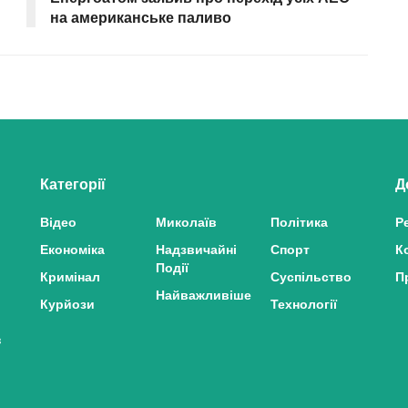
на американське паливо
Категорії
Д
Відео
Миколаїв
Політика
Р
Економіка
Надзвичайні
Спорт
К
Події
Кримінал
Суспільство
П
Найважливіше
Курйози
Технології
з