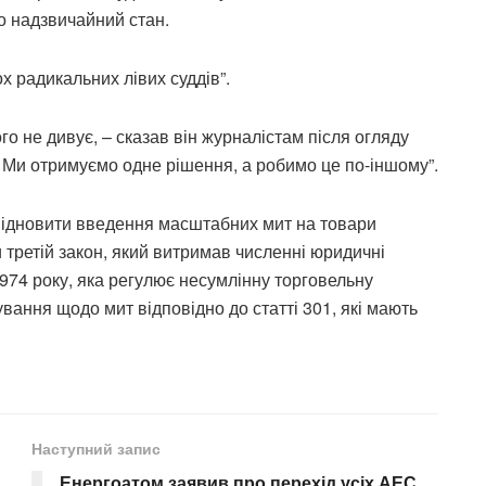
о надзвичайний стан.
х радикальних лівих суддів”.
ого не дивує, – сказав він журналістам після огляду
– Ми отримуємо одне рішення, а робимо це по-іншому”.
р відновити введення масштабних мит на товари
 третій закон, який витримав численні юридичні
1974 року, яка регулює несумлінну торговельну
ування щодо мит відповідно до статті 301, які мають
Наступний запис
Енергоатом заявив про перехід усіх АЕС