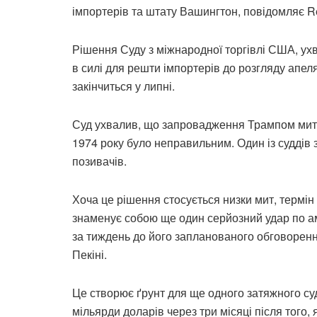
імпортерів та штату Вашингтон, повідомляє R
Рішення Суду з міжнародної торгівлі США, ухв
в силі для решти імпортерів до розгляду апеляц
закінчиться у липні.
Суд ухвалив, що запровадження Трампом мит 
1974 року було неправильним. Один із суддів
позивачів.
Хоча це рішення стосується низки мит, термін 
знаменує собою ще один серйозний удар по а
за тиждень до його запланованого обговоренн
Пекіні.
Це створює ґрунт для ще одного затяжного су
мільярди доларів через три місяці після того