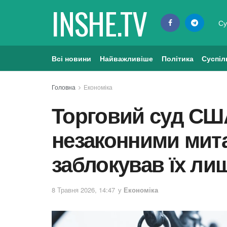
INSHE.TV
Су
Всі новини
Найважливіше
Політика
Суспіл
Головна
Економіка
Торговий суд СШ
незаконними мита
заблокував їх ли
8 Травня 2026, 14:47
у
Економіка