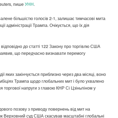
euters, пише
УНН
.
алене більшістю голосів 2-1, залишає тимчасові мита
ії адміністрації Трампа. Очікується, що їх дія
відповідно до статті 122 Закону про торгівлю США
 заявив, що передчасно визнавати перемогу
дії яких закінчується приблизно через два місяці, воно
мбіціях Трампа щодо глобальних мит і було ухвалено
я торгової напруги з главою КНР Сі Цзіньпіном у
дового позову з приводу повернень від мит на
, як Верховний суд США скасував масштабні глобальні