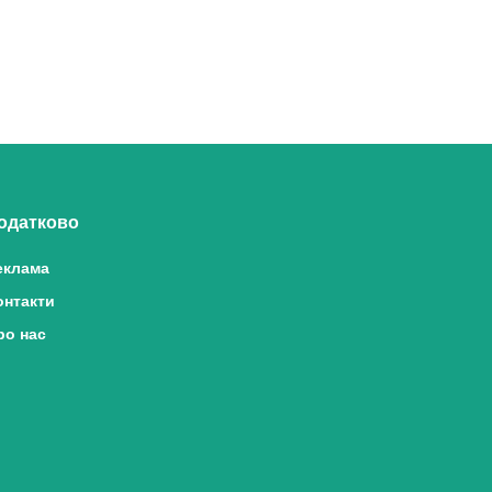
одатково
еклама
онтакти
ро нас