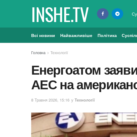
INSHE.TV
Су
Всі новини
Найважливіше
Політика
Суспіл
Головна
Технології
Енергоатом заяви
АЕС на американ
8 Травня 2026, 15:16
у
Технології