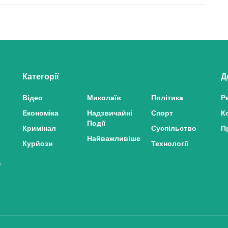
Категорії
Д
Відео
Миколаїв
Політика
Р
Економіка
Надзвичайні
Спорт
К
Події
Кримінал
Суспільство
П
Найважливіше
Курйози
Технології
з