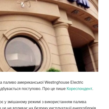
а паливо американської Westinghouse Electric
відбувається поступово. Про це пише
Кореспондент
.
цює у змішаному режимі з використанням палива
 це не впливає на безпеку експлуатації енергоблоків,