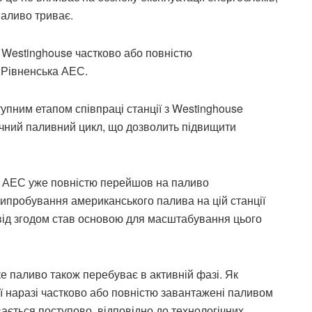
паливо триває.
 Westinghouse частково або повністю
а Рівненська АЕС.
упним етапом співпраці станції з Westinghouse
сячний паливний цикл, що дозволить підвищити
ї АЕС уже повністю перейшов на паливо
ипробування американського палива на цій станції
від згодом став основою для масштабування цього
 паливо також перебуває в активній фазі. Як
ї наразі частково або повністю завантажені паливом
вається поступово, відповідно до технологічних