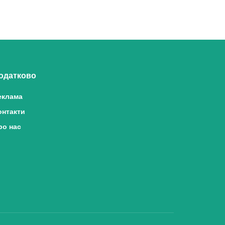
одатково
еклама
онтакти
ро нас