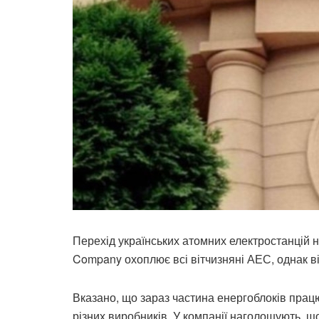
Перехід українських атомних електростанцій н
Company охоплює всі вітчизняні АЕС, однак 
Вказано, що зараз частина енергоблоків пра
різних виробників. У компанії наголошують, що