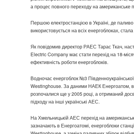
а процес повного переходу на американське 
Першою електростанцією в Україні, де паливо
використовується на всіх енергоблоках, стал
Як повідомив директор РАЕС Тарас Ткач, наст
Electric Company має стати перехід на 18-мі
ефективність роботи енергоблоків.
Водночас енергоблок №3 Південноукраїнсько
Westinghouse. За даними НАЕК Енергоатом, в
розпочалися ще у 2005 році, а отриманий дос
підходу на інші українські АЕС.
На Хмельницькій АЕС перехід на американське
зазначають в Енергоатомі, енергоблоки станці
Westinghouse, а заміна паливних збірок відбу