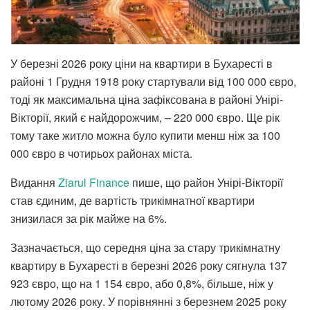
У березні 2026 року ціни на квартири в Бухаресті в
районі 1 Грудня 1918 року стартували від 100 000 євро,
тоді як максимальна ціна зафіксована в районі Унірі-
Вікторії, який є найдорожчим, – 220 000 євро. Ще рік
тому таке житло можна було купити менш ніж за 100
000 євро в чотирьох районах міста.
Видання
Ziarul Finance
пише, що район Унірі-Вікторії
став єдиним, де вартість трикімнатної квартири
знизилася за рік майже на 6%.
Зазначається, що середня ціна за стару трикімнатну
квартиру в Бухаресті в березні 2026 року сягнула 137
923 євро, що на 1 154 євро, або 0,8%, більше, ніж у
лютому 2026 року. У порівнянні з березнем 2025 року