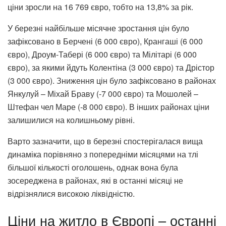
ціни зросли на 16 769 євро, тобто на 13,8% за рік.
У березні найбільше місячне зростання цін було
зафіксовано в Берчені (6 000 євро), Крангаші (6 000
євро), Дроум-Табері (6 000 євро) та Мілітарі (6 000
євро), за якими йдуть Колентіна (3 000 євро) та Дрістор
(3 000 євро). Зниження цін було зафіксовано в районах
Янкулуй – Міхай Браву (-7 000 євро) та Мошолей –
Штефан чел Маре (-8 000 євро). В інших районах ціни
залишилися на колишньому рівні.
Варто зазначити, що в березні спостерігалася вища
динаміка порівняно з попередніми місяцями на тлі
більшої кількості оголошень, однак вона була
зосереджена в районах, які в останні місяці не
відрізнялися високою ліквідністю.
Ціни на житло в Європі – останні