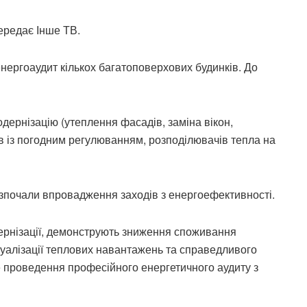
ередає Інше ТВ.
нергоаудит кількох багатоповерхових будинків. До
дернізацію (утеплення фасадів, заміна вікон,
в із погодним регулюванням, розподілювачів тепла на
озпочали впровадження заходів з енергоефективності.
ернізації, демонструють зниження споживання
туалізації теплових навантажень та справедливого
 проведення професійного енергетичного аудиту з