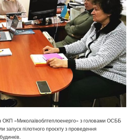
ків ОКП «Миколаївоблтеплоенерго» з головами ОСББ
или запуск пілотного проєкту з проведення
будинків.