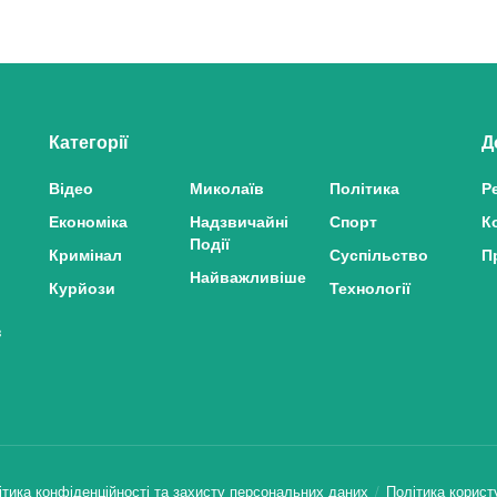
Категорії
Д
Відео
Миколаїв
Політика
Р
Економіка
Надзвичайні
Спорт
К
Події
Кримінал
Суспільство
П
Найважливіше
Курйози
Технології
з
ітика конфіденційності та захисту персональних даних
Політика корист