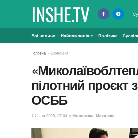
INSHE.TV
Су
Всі новини
Найважливіше
Політика
Суспіл
Головна
Економіка
«Миколаївоблтеп
пілотний проєкт 
ОСББ
1 Січня 2026, 07:04
у
Економіка
,
Миколаїв