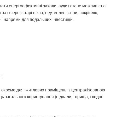
увати енергоефективні заходи, аудит стане можливістю
ат (через старі вікна, неутеплені стіни, покрівлю,
ні напрями для подальших інвестицій.
я;
 окремо для: житлових приміщень із централізованою
ь загального користування (підвали, горища, сходові