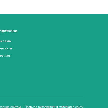
одатково
еклама
онтакти
ро нас
ування сайтом
Правила використання матеріалів сайту