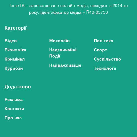
ІншеТВ – зареєстроване онлайн-медіа, виходить з 2014-го
року. Ідентифікатор медіа – R40-05753
Категорії
Відео
Миколаїв
Політика
Економіка
Надзвичайні
Спорт
Події
Кримінал
Суспільство
Найважливіше
Курйози
Технології
Додатково
Реклама
Контакти
Про нас