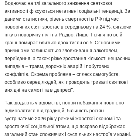
Водночас на тлі загального зниження святкової
активності фіксуються негативні соціальні тенденції. За
даними статистики, рівень смертності в РФ під час
новорічних свят зростає в середньому на 24 %, сягаючи
піку в новорічну ніч і на Різдво. Лише 1 січня по всій
країні помирає близько двох тисяч осіб. Основними
причинами залишаються зловживання алкоголем,
переїдання, а також різке зростання кількості нещасних
випадків – травм, дорожніх аварій і побутових
конфліктів. Окрема проблема – сплеск самогубств,
особливо серед людей, які проводять тривалі святкові
вихідні на самоті та в депресії.
Так, додають у відомстві, попри небажання повністю
відмовлятися від традицій, більшість росіян
зустрічатиме 2026 рік у режимі жорсткої економії та
зростаючої соціальної втоми, що яскраво відображає
загальний стан споживчих і суспільних настроїв у країні.