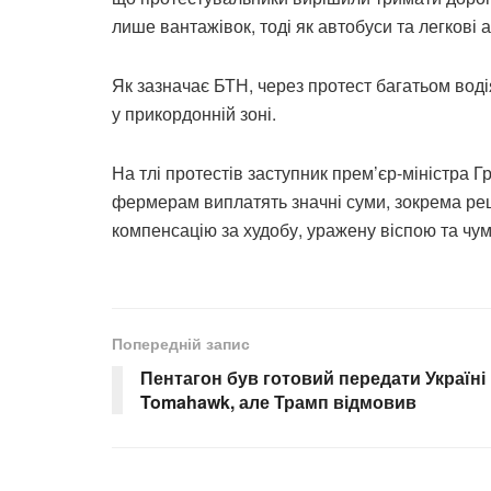
лише вантажівок, тоді як автобуси та легкові 
Як зазначає БТН, через протест багатьом вод
у прикордонній зоні.
На тлі протестів заступник прем’єр-міністра Гр
фермерам виплатять значні суми, зокрема реш
компенсацію за худобу, уражену віспою та чу
Попередній запис
Пентагон був готовий передати Україні
Tomahawk, але Трамп відмовив