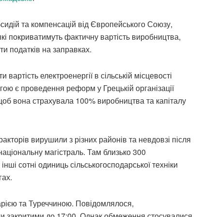
сидій та компенсацій від Європейського Союзу,
які покриватимуть фактичну вартість виробництва,
ти податків на заправках.
и вартість електроенергії в сільській місцевості
огою є проведення реформ у Грецькій організації
щоб вона страхувала 100% виробництва та капіталу
ракторів вирушили з різних районів та невдовзі після
 національну магістраль. Там близько 300
 інші сотні одиниць сільськогосподарської техніки
гах.
арією та Туреччиною. Повідомлялося,
и закритими до 17:00. Однак обмеження стосувалися