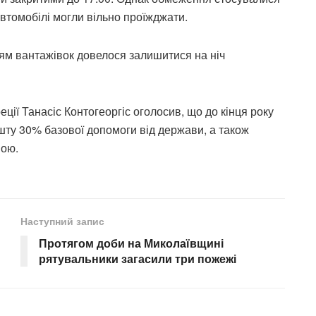
автомобілі могли вільно проїжджати.
іям вантажівок довелося залишитися на ніч
еції Танасіс Контогеоргіс оголосив, що до кінця року
ту 30% базової допомоги від держави, а також
мою.
Наступний запис
Протягом доби на Миколаївщині
рятувальники загасили три пожежі