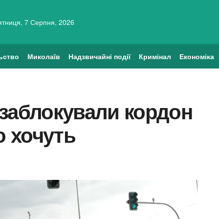
ятниця, 7 Серпня, 2026
ьство
Миколаїв
Надзвичайні події
Кримінал
Економіка
 заблокували кордон
о хочуть