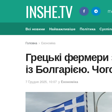
INSHE.TV
П’
Всі новини
Найважливіше
Політика
Суспіл
Головна
Економіка
Грецькі фермери
із Болгарією. Чог
7 Грудня 2025, 10:07
у
Економіка