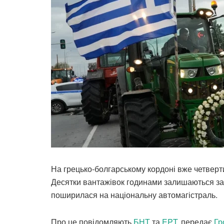
На грецько-болгарському кордоні вже четверт
Десятки вантажівок годинами залишаються за
поширилася на національну автомагістраль.
Про це повідомляють
БНТ
та
EPT
, передає
Гр