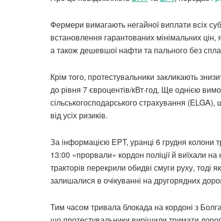
Фермери вимагають негайної виплати всіх суб
встановлення гарантованих мінімальних цін, 
а також дешевшої нафти та пального без спла
Крім того, протестувальники закликають знизит
до рівня 7 євроцентів/кВт·год. Ще однією вим
сільськогосподарського страхування (ELGA), 
від усіх ризиків.
За інформацією EPT, уранці 6 грудня колони т
13:00 «прорвали» кордон поліції й виїхали на
тракторів перекрили обидві смуги руху, тоді як
залишалися в очікуванні на другорядних доро
Тим часом тривала блокада на кордоні з Болг
що протестувальники вирішили тримати дорог