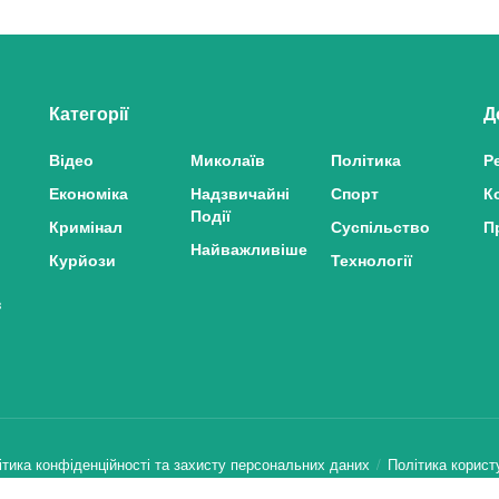
Категорії
Д
Відео
Миколаїв
Політика
Р
Економіка
Надзвичайні
Спорт
К
Події
Кримінал
Суспільство
П
Найважливіше
Курйози
Технології
з
ітика конфіденційності та захисту персональних даних
Політика корист