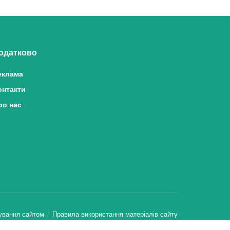
одатково
еклама
онтакти
ро нас
ування сайтом
Правила використання матеріалів сайту