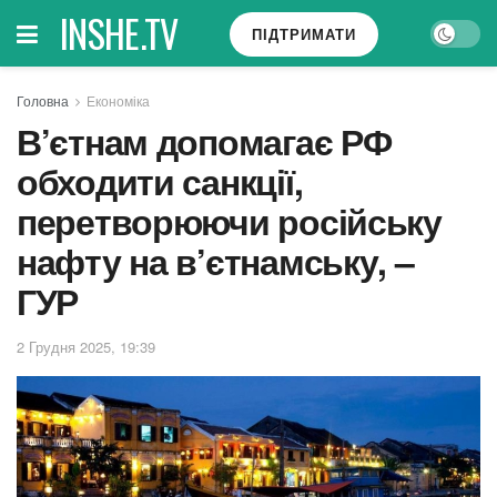
INSHE.TV
ПІДТРИМАТИ
Головна
Економіка
В’єтнам допомагає РФ
обходити санкції,
перетворюючи російську
нафту на в’єтнамську, –
ГУР
2 Грудня 2025, 19:39