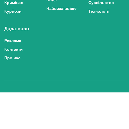
Кримінал
Суспільство
Найважливіше
Курйози
Технології
Додатково
Реклама
Контакти
Про нас
Політика конфіденційності та захисту персональних даних
Політика користування сайтом
Правила використання матеріалів сайту
© 2025 inshe.tv