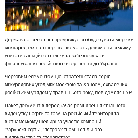
Держава-агресор рф продовжує розбудовувати мережу
міжнародних партнерств, що мають допомогти режиму
уникати санкційного тиску та забезпечувати
фінансування російського вторгнення до України.
Черговим елементом цієї стратегії стала серія
міжурядових угод між москвою та Ханоєм, схвалених
російським урядом у травні цього року, повідомляє ГУР.
Пакет документів передбачає розширення спільного
видобутку нафти та газу на російській території та
в’єтнамському шельфі за участю компаній
“зарубєжнєфть”, “пєтров’єтнам” і спільного
підприємства “в’єтсовпєтро”.