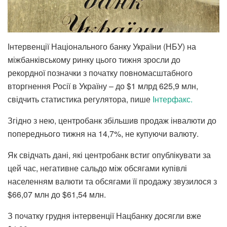
Інтервенції Національного банку України (НБУ) на
міжбанківському ринку цього тижня зросли до
рекордної позначки з початку повномасштабного
вторгнення Росії в Україну – до $1 млрд 625,9 млн,
свідчить статистика регулятора, пише
Iнтерфакс.
Згідно з нею, центробанк збільшив продаж інвалюти до
попереднього тижня на 14,7%, не купуючи валюту.
Як свідчать дані, які центробанк встиг опублікувати за
цей час, негативне сальдо між обсягами купівлі
населенням валюти та обсягами її продажу звузилося з
$66,07 млн до $61,54 млн.
З початку грудня інтервенції Нацбанку досягли вже