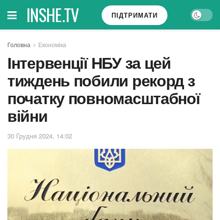
INSHE.TV
ПІДТРИМАТИ
Головна
Економіка
Інтервенції НБУ за цей
тиждень побили рекорд з
початку повномасштабної
війни
30 Грудня 2024, 14:02