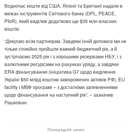
Водночас кошти від США, Японії та Британії надали в
межах інструментів Світового банку (DPL, PEACE,
PfoR), який виділив додатково ще $35 млн власних
коштів.
“Дякуємо всім партнерам. Завдяки їхній допомозі ми не
тільки спокійно пройшли важкий бюджетний рік, а й
зустрічаємо 2025 рік і з хорошими резервами НБУ, і з
валютними ресурсами на рахунках уряду, а завдяки
ERA фінансуванню (ініціатива G7 щодо виділення
Україні $50 млрд коштом заморожених активів РФ), EU
facility і МВФ програмі – з достатніми запевненнями
щодо фінансування на наступний рік”, – зазначив
Рашкован.
Попередній запис