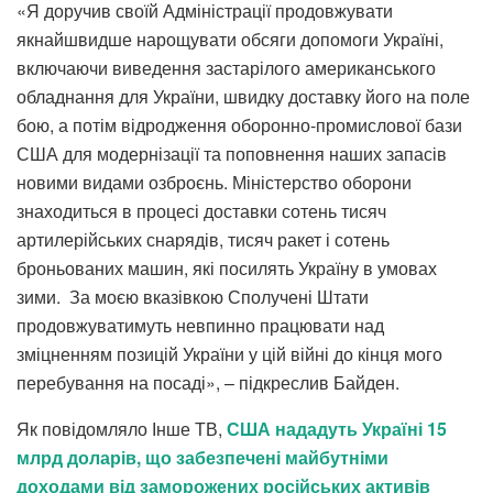
«Я доручив своїй Адміністрації продовжувати
якнайшвидше нарощувати обсяги допомоги Україні,
включаючи виведення застарілого американського
обладнання для України, швидку доставку його на поле
бою, а потім відродження оборонно-промислової бази
США для модернізації та поповнення наших запасів
новими видами озброєнь. Міністерство оборони
знаходиться в процесі доставки сотень тисяч
артилерійських снарядів, тисяч ракет і сотень
броньованих машин, які посилять Україну в умовах
зими. За моєю вказівкою Сполучені Штати
продовжуватимуть невпинно працювати над
зміцненням позицій України у цій війні до кінця мого
перебування на посаді», – підкреслив Байден.
Як повідомляло Інше ТВ,
США нададуть Україні 15
млрд доларів, що забезпечені майбутніми
доходами від заморожених російських активів