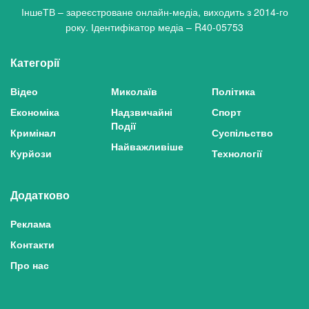
ІншеТВ – зареєстроване онлайн-медіа, виходить з 2014-го
року. Ідентифікатор медіа – R40-05753
Категорії
Відео
Миколаїв
Політика
Економіка
Надзвичайні
Спорт
Події
Кримінал
Суспільство
Найважливіше
Курйози
Технології
Додатково
Реклама
Контакти
Про нас