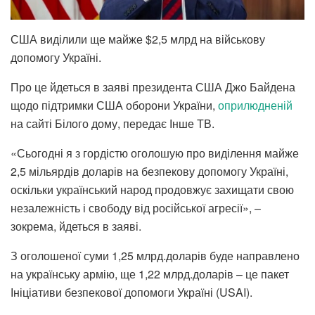
США виділили ще майже $2,5 млрд на військову
допомогу Україні.
Про це йдеться в заяві президента США Джо Байдена
щодо підтримки США оборони України,
оприлюдненій
на сайті Білого дому, передає Інше ТВ.
«Сьогодні я з гордістю оголошую про виділення майже
2,5 мільярдів доларів на безпекову допомогу Україні,
оскільки український народ продовжує захищати свою
незалежність і свободу від російської агресії», –
зокрема, йдеться в заяві.
З оголошеної суми 1,25 млрд.доларів буде направлено
на українську армію, ще 1,22 млрд.доларів – це пакет
Ініціативи безпекової допомоги Україні (USAI).