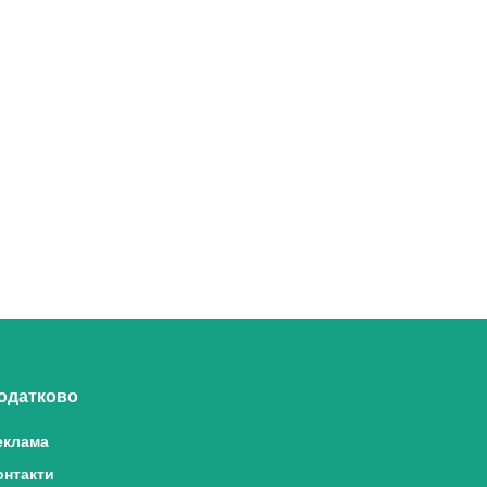
одатково
еклама
онтакти