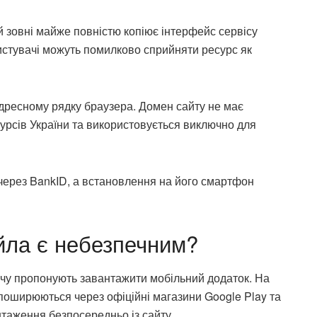
 зовні майже повністю копіює інтерфейс сервісу
истувачі можуть помилково сприйняти ресурс як
дресному рядку браузера. Домен сайту не має
урсів України та використовується виключно для
через BankID, а встановлення на його смартфон
ла є небезпечним?
чу пропонують завантажити мобільний додаток. На
і поширюються через офіційні магазини Google Play та
нтаження безпосередньо із сайту.