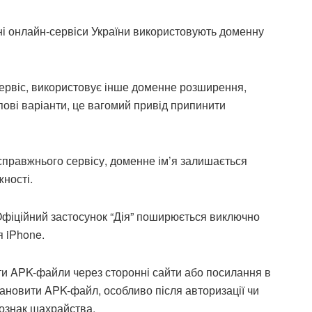
і онлайн-сервіси України використовують доменну
ервіс, використовує інше доменне розширення,
етипові варіанти, це вагомий привід припинити
 справжнього сервісу, доменне ім’я залишається
жності.
фіційний застосунок “Дія” поширюється виключно
я iPhone.
и APK-файли через сторонні сайти або посилання в
ановити APK-файл, особливо після авторизації чи
 ознак шахрайства.