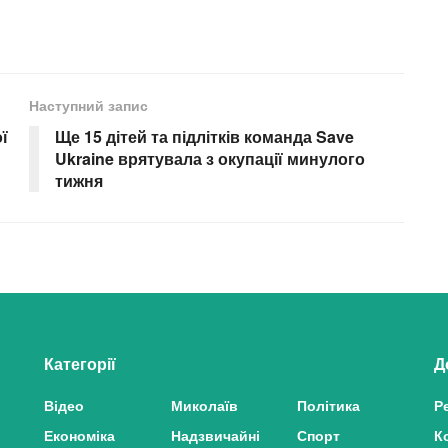
Наступний запис
ї
Ще 15 дітей та підлітків команда Save
Ukraine врятувала з окупації минулого
тижня
Категорії
Д
Відео
Миколаїв
Політика
Р
Економіка
Надзвичайні
Спорт
К