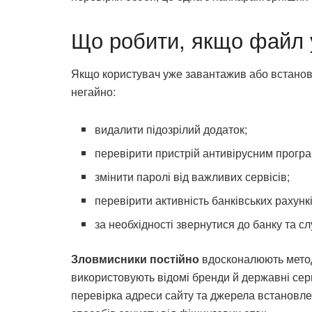
Що робити, якщо файл 
Якщо користувач уже завантажив або встанов
негайно:
видалити підозрілий додаток;
перевірити пристрій антивірусним прогр
змінити паролі від важливих сервісів;
перевірити активність банківських рахункі
за необхідності звернутися до банку та с
Зловмисники постійно
вдосконалюють методи
використовують відомі бренди й державні сер
перевірка адреси сайту та джерела встановл