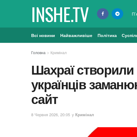
INSHE.TV
П’
Всі новини
Найважливіше
Політика
Суспіл
Головна
Кримінал
Шахраї створили 
українців заманю
сайт
8 Червня 2026, 20:05
у
Кримінал