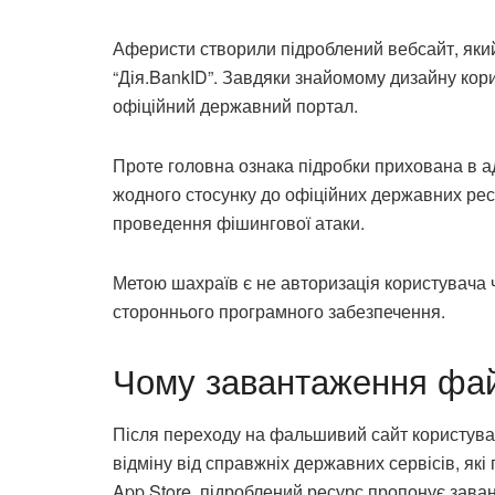
Аферисти створили підроблений вебсайт, який
“Дія.BankID”. Завдяки знайомому дизайну кор
офіційний державний портал.
Проте головна ознака підробки прихована в а
жодного стосунку до офіційних державних рес
проведення фішингової атаки.
Метою шахраїв є не авторизація користувача 
стороннього програмного забезпечення.
Чому завантаження фай
Після переходу на фальшивий сайт користува
відміну від справжніх державних сервісів, як
App Store, підроблений ресурс пропонує зава