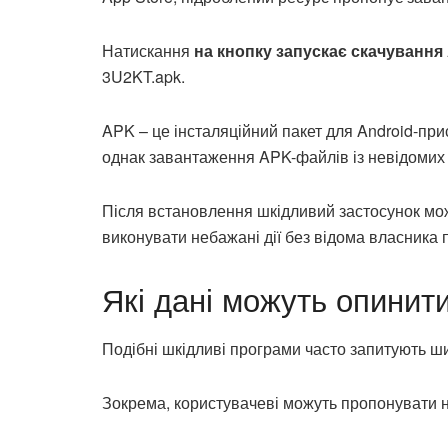
Натискання
на кнопку запускає скачуванн
3U2KT.apk.
APK – це інсталяційний пакет для Android-при
однак завантаження APK-файлів із невідомих 
Після встановлення шкідливий застосунок мо
виконувати небажані дії без відома власника 
Які дані можуть опинит
Подібні шкідливі програми часто запитують ш
Зокрема, користувачеві можуть пропонувати н