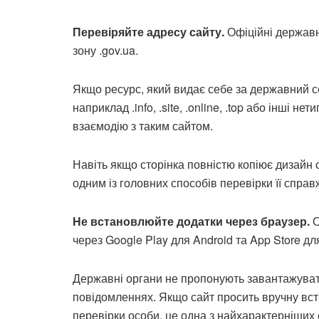
Перевіряйте адресу сайту.
Офіційні державн
зону .gov.ua.
Якщо ресурс, який видає себе за державний с
наприклад .info, .site, .online, .top або інші н
взаємодію з таким сайтом.
Навіть якщо сторінка повністю копіює дизайн
одним із головних способів перевірки її справ
Не встановлюйте додатки через браузер.
О
через Google Play для Android та App Store дл
Державні органи не пропонують завантажуват
повідомленнях. Якщо сайт просить вручну вст
перевірки особи, це одна з найхарактерніших