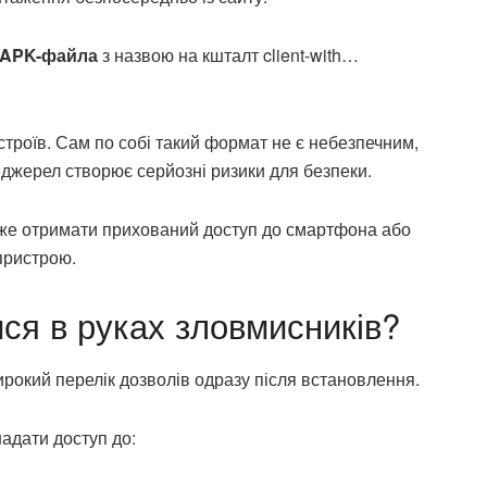
я APK-файла
з назвою на кшталт client-with…
строїв. Сам по собі такий формат не є небезпечним,
джерел створює серйозні ризики для безпеки.
же отримати прихований доступ до смартфона або
пристрою.
ися в руках зловмисників?
ирокий перелік дозволів одразу після встановлення.
адати доступ до: