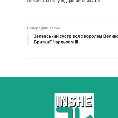
способів захисту від фішингових атак.
Попередній запис
Зеленський зустрівся з королем Велико
Британії Чарльзом ІІІ