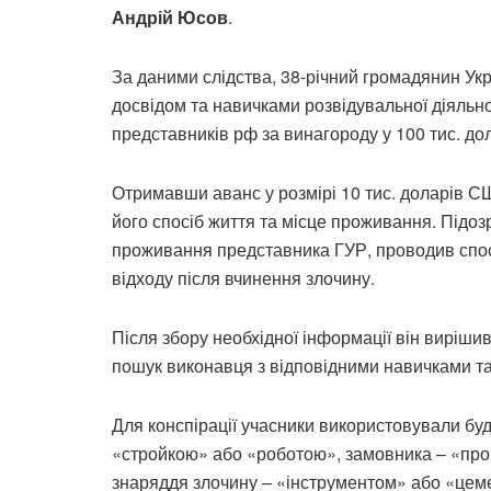
Андрій Юсов
.
За даними слідства, 38-річний громадянин Ук
досвідом та навичками розвідувальної діяльн
представників рф за винагороду у 100 тис. д
Отримавши аванс у розмірі 10 тис. доларів С
його спосіб життя та місце проживання. Під
проживання представника ГУР, проводив спос
відходу після вчинення злочину.
Після збору необхідної інформації він виріши
пошук виконавця з відповідними навичками та
Для конспірації учасники використовували бу
«стройкою» або «роботою», замовника – «про
знаряддя злочину – «інструментом» або «цем