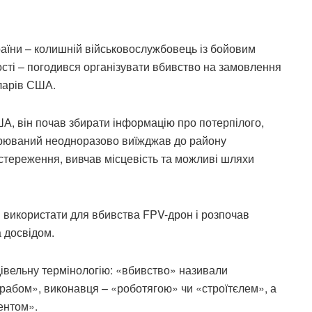
раїни – колишній військовослужбовець із бойовим
ості – погодився організувати вбивство на замовлення
оларів США.
ША, він почав збирати інформацію про потерпілого,
озрюваний неодноразово виїжджав до району
тереження, вивчав місцевість та можливі шляхи
в використати для вбивства FPV-дрон і розпочав
 досвідом.
дівельну термінологію: «вбивство» називали
рабом», виконавця – «роботягою» чи «строїтєлем», а
ентом».