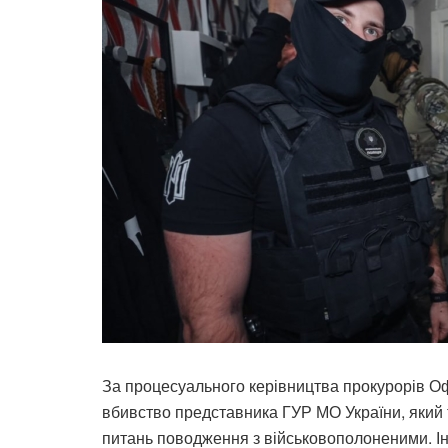
За процесуального керівництва прокурорів О
вбивство представника ГУР МО України, який 
питань поводження з військовополоненими. І