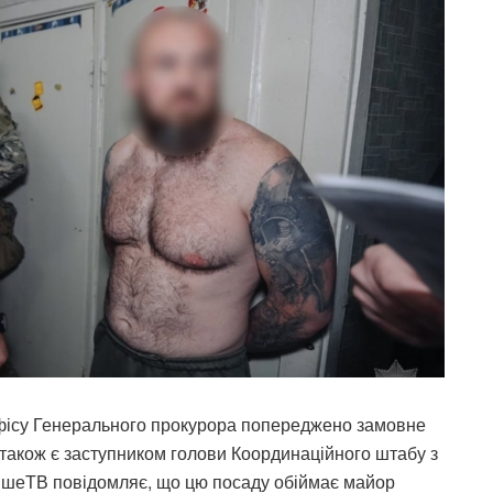
фісу Генерального прокурора попереджено замовне
також є заступником голови Координаційного штабу з
ншеТВ повідомляє, що цю посаду обіймає майор