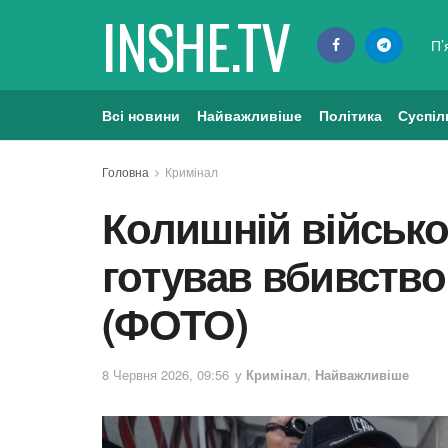
INSHE.TV
П’
Всі новини
Найважливіше
Політика
Суспіл
Головна
Кримінал
Колишній військов
готував вбивство
(ФОТО)
8 Червня 2026, 09:56
у
Кримінал
,
Найважливіше