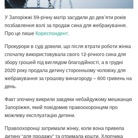
У Запоріжжі 59-річну матір засудили до дев’яти років
позбавлення волі за продаж сина для жебракування.
Про це пише
Кореспондент
.
Прокурори в суді довели, що після втрати роботи жінка
спочатку використовувала свого 12-річного сина для
збору грошей під виглядом благодійності, а в грудні
2020 року продала дитину сторонньому чоловіку для
жебракування за грошову винагороду – 600 гривень на
день.
Факт злочину викрили завдяки небайдужому мешканцю
Запоріжжя, який повідомив правоохоронцям про
можливу експлуатацію дитини.
Правоохоронці затримали жінку, коли вона привела
дитину “для продажу” та отримала кошти. Хлопчика