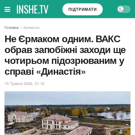
INSHE.TV
ПІДТРИМАТИ
Головна
Кримінал
Не Єрмаком одним. ВАКС
обрав запобіжні заходи ще
чотирьом підозрюваним у
справі «Династія»
15 Травня 2026, 21:18