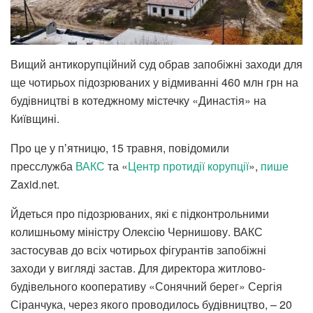
Вищий антикорупційний суд обрав запобіжні заходи для
ще чотирьох підозрюваних у відмиванні 460 млн грн на
будівництві в котеджному містечку «Династія» на
Київщині.
Про це у пʼятницю, 15 травня, повідомили
пресслужба
ВАКС
та «
Центр протидії корупції
»,
пише
Zaxid.net.
Йдеться про підозрюваних, які є підконтрольними
колишньому міністру Олексію Чернишову. ВАКС
застосував до всіх чотирьох фігурантів запобіжні
заходи у вигляді застав. Для директора житлово-
будівельного кооперативу «Сонячний берег» Сергія
Сіранчука, через якого проводилось будівництво, – 20