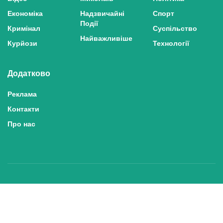
Економіка
Надзвичайні
Спорт
Події
Кримінал
Суспільство
Найважливіше
Курйози
Технології
Додатково
Реклама
Контакти
Про нас
Політика конфіденційності та захисту персональних даних
Політика користування сайтом
Правила використання матеріалів сайту