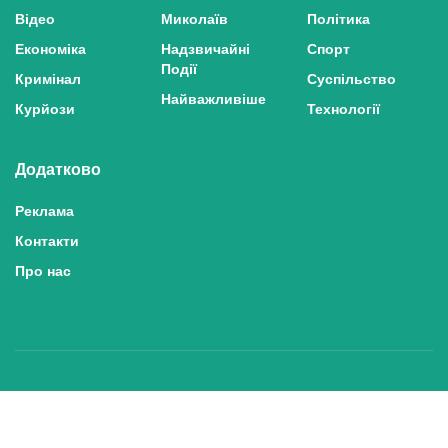
Відео
Миколаїв
Політика
Економіка
Надзвичайні
Спорт
Події
Кримінал
Суспільство
Найважливіше
Курйози
Технології
Додатково
Реклама
Контакти
Про нас
Політика конфіденційності та захисту персональних даних
Політика користування сайтом
Правила використання матеріалів сайту