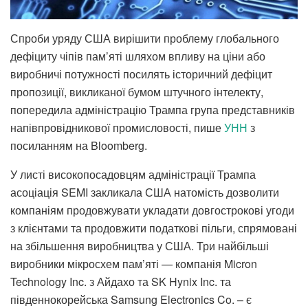
Спроби уряду США вирішити проблему глобального
дефіциту чіпів пам’яті шляхом впливу на ціни або
виробничі потужності посилять історичний дефіцит
пропозиції, викликаної бумом штучного інтелекту,
попередила адміністрацію Трампа група представників
напівпровідникової промисловості, пише
УНН
з
посиланням на Bloomberg.
У листі високопосадовцям адміністрації Трампа
асоціація SEMI закликала США натомість дозволити
компаніям продовжувати укладати довгострокові угоди
з клієнтами та продовжити податкові пільги, спрямовані
на збільшення виробництва у США. Три найбільші
виробники мікросхем пам’яті — компанія Micron
Technology Inc. з Айдахо та SK Hynix Inc. та
південнокорейська Samsung Electronics Co. – є