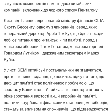
закупівлю компонентів пам’яті двох китайських
компаній, включених до чорного списку Пентагону.
Лист від 1 липня адресований міністру фінансів США
Скотту Бессенту, одному з чиновників, серед яких
генеральний директор Apple Тім Кук, що йде з посади,
лобіює питання про китайські чіпи пам’яті, поряд з
міністром оборони Пітом Гегсетом, міністром торгівлі
Говардом Лутніком і державним секретарем Марко
Рубіо.
У листі SEMI китайські постачальники не згадуються,
проте, як пише видання, це посилює відчуття того, що
дефіцит пам’яті стає політичною проблемою, що
зростає у Вашингтоні. У той час, як інвестори вітають
різке зростання вартості акцій виробників пам’яті,
політики, стурбовані фінансовим становищем виборців,
стежать за впливом на споживачів, що підтверджується