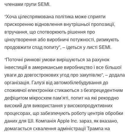
членами групи SEMI.
“Хоча цілеспрямована політика може сприяти
прискоренню відновлення внутрішньої пропозиції,
втручання, що спотворюють рішення про
ціноутворення або виробничі потужності, ризикують
продовжити спад попиту”, – ідеться у листі SEMI.
“Поточні ринкові умови вирішуються за рахунок
інвестицій в американське виробництво і все більшої
уваги до довгострокових угод про закупівлю”, – додала
організація. Галузі від автомобілебудування до
споживчої електроніки стикаються з безпрецедентним
дефіцитом мікросхем пам’яті, попит на які рекордно
високий для використання у високопродуктивних
процесорах, що забезпечують роботу центрів обробки
даних для ШІ. Компанія Apple Inc. зараз, як вказано,
домагається схвалення адміністрації Трампа на