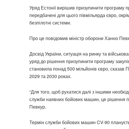
Уряд Естонії вирішив призупинити програму 
передбачені для цього півмільярда євро, окрі
безпілотні системи.
Про це повідомив міністр оборони Ханно Пев
Досвід України, ситуація на ринку та військ
уряд до рішення призупинити програму закупів
становила понад 500 мільйонів євро, сказав П
2029 та 2030 роках.
“Для того, щоб рухатися далі з іншими необх
служби наявних бойових машин, це рішення по
Певкур.
Термін служби бойових машин CV-90 плануєтьс