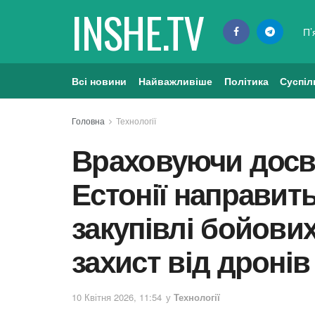
INSHE.TV
П’
Всі новини
Найважливіше
Політика
Суспіл
Головна
Технології
Враховуючи досві
Естонії направить
закупівлі бойови
захист від дронів
10 Квітня 2026, 11:54
у
Технології