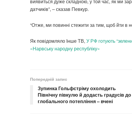
виявиться дуже складною, у той час, як ми з
датчиків”, – сказав Певкур.
“Отже, ми повинні стежити за тим, щоб йти в но
Як повідомляло Інше ТВ,
У РФ готують “зелени
«Нарвську народну республіку»
Попередній запис
Зупинка Гольфстріму охолодить
Північну півкулю й додасть градусів до
глобального потепління – вчені