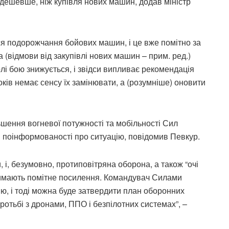
и дешевше, ніж купівля нових машин, додав міністр
ся подорожчання бойових машин, і це вже помітно за
(відмови від закупівлі нових машин – прим. ред.)
олі бою знижується, і звідси випливає рекомендація
ків немає сенсу їх замінювати, а (розумніше) оновити
ьшення вогневої потужності та мобільності Сил
я поінформованості про ситуацію, повідомив Певкур.
, і, безумовно, протиповітряна оборона, а також “очі
тримають помітне посилення. Командувач Силами
, і тоді можна буде затвердити план оборонних
оротьбі з дронами, ППО і безпілотних системах”, –