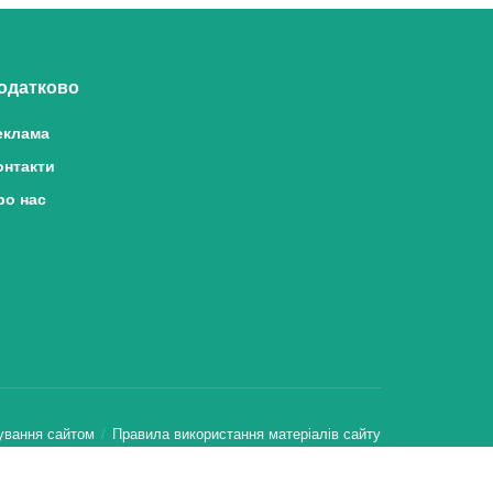
одатково
еклама
онтакти
ро нас
ування сайтом
Правила використання матеріалів сайту