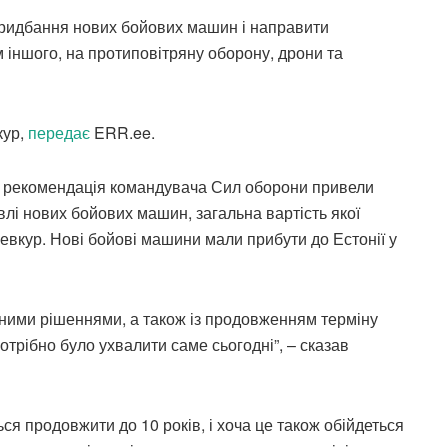
придбання нових бойових машин і направити
м іншого, на протиповітряну оборону, дрони та
кур,
передає
ERR.ee.
ова рекомендація командувача Сил оборони привели
лі нових бойових машин, загальна вартість якої
евкур. Нові бойові машини мали прибути до Естонії у
ідними рішеннями, а також із продовженням терміну
трібно було ухвалити саме сьогодні”, – сказав
я продовжити до 10 років, і хоча це також обійдеться