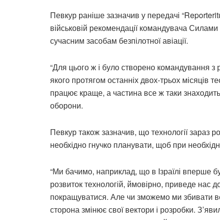
Певкур раніше зазначив у передачі “Reporterit
військовій рекомендації командувача Силами
сучасним засобам безпілотної авіації.
“Для цього ж і було створено командування з 
якого протягом останніх двох-трьох місяців тес
працює краще, а частина все ж таки знаходитьс
оборони.
Певкур також зазначив, що технології зараз р
необхідно гнучко планувати, щоб при необхідн
“Ми бачимо, наприклад, що в Ізраїлі вперше б
розвиток технологій, ймовірно, приведе нас д
покращуватися. Але чи зможемо ми збивати вс
сторона змінює свої вектори і розробки. З’яв