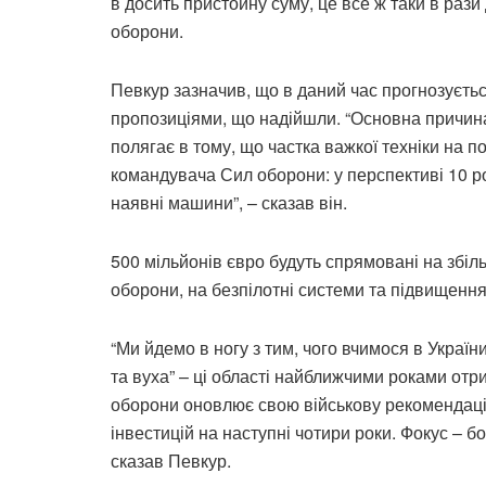
в досить пристойну суму, це все ж таки в раз
оборони.
Певкур зазначив, що в даний час прогнозуєть
пропозиціями, що надійшли. “Основна причина 
полягає в тому, що частка важкої техніки на п
командувача Сил оборони: у перспективі 10 ро
наявні машини”, – сказав він.
500 мільйонів євро будуть спрямовані на збіл
оборони, на безпілотні системи та підвищенн
“Ми йдемо в ногу з тим, чого вчимося в України
та вуха” – ці області найближчими роками о
оборони оновлює свою військову рекомендацію
інвестицій на наступні чотири роки. Фокус – б
сказав Певкур.