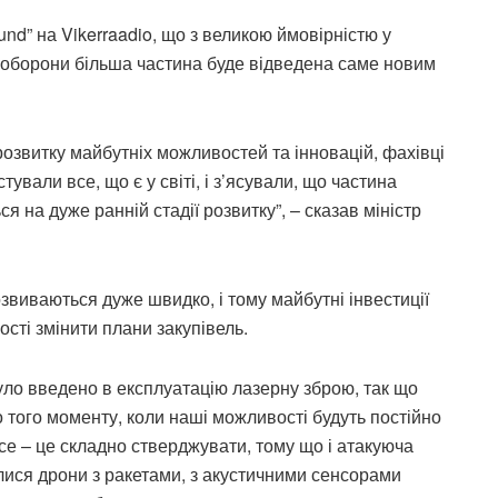
und” на Vikerraadio, що з великою ймовірністю у
 оборони більша частина буде відведена саме новим
розвитку майбутніх можливостей та інновацій, фахівці
тували все, що є у світі, і з’ясували, що частина
я на дуже ранній стадії розвитку”, – сказав міністр
озвиваються дуже швидко, і тому майбутні інвестиції
ості змінити плани закупівель.
уло введено в експлуатацію лазерну зброю, так що
о того моменту, коли наші можливості будуть постійно
е – це складно стверджувати, тому що і атакуюча
илися дрони з ракетами, з акустичними сенсорами