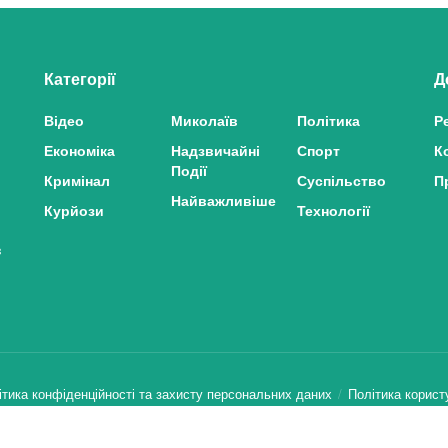
Категорії
Д
Відео
Миколаїв
Політика
Р
Економіка
Надзвичайні
Спорт
К
Події
Кримінал
Суспільство
П
Найважливіше
Курйози
Технології
з
ітика конфіденційності та захисту персональних даних
Політика корист