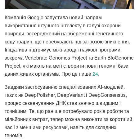
Компанія Google запустила новий напрям
використання штучного інтелекту в галузі охорони
природи, зосереджений на збереженні генетичного
коду тварин, що перебувають під загрозою зникнення.
Ініціатива підтримує міжнародні наукові програми,
зокрема Vertebrate Genomes Project та Earth BioGenome
Project, які мають на меті створити повні геномні бази
даних живих організмів. Про це пише
24
.
Завдяки застосуванню спеціалізованих AI-моделей,
таких як DeepPolisher, DeepVariant і DeepConsensus,
процес секвенування ДНК став значно швидшим і
точнішим. Те, що раніше потребувало років роботи та
мільйонних витрат, тепер можна виконати за коротший
час і з меншими ресурсами, навіть для складних
геномів.