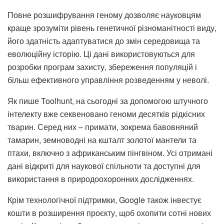
Повне розшифрування геному дозволяє науковцям
краще зрозуміти рівень генетичної різноманітності виду,
його здатність адаптуватися до змін середовища та
еволюційну історію. Ці дані використовуються для
розробки програм захисту, збереження популяцій і
більш ефективного управління розведенням у неволі.
Як пише Toolhunt, на сьогодні за допомогою штучного
інтелекту вже секвеновано геноми десятків рідкісних
тварин. Серед них – примати, зокрема бавовняний
тамарин, земноводні на кшталт золотої мантели та
птахи, включно з африканським пінгвіном. Усі отримані
дані відкриті для наукової спільноти та доступні для
використання в природоохоронних дослідженнях.
Крім технологічної підтримки, Google також інвестує
кошти в розширення проєкту, щоб охопити сотні нових