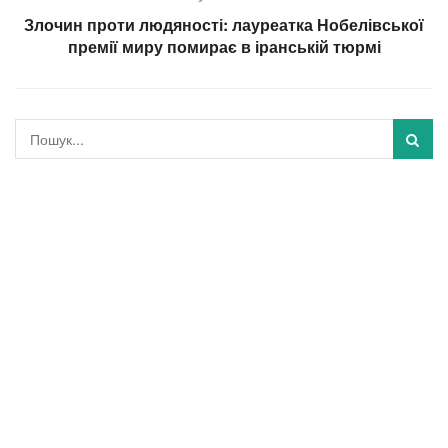
Злочин проти людяності: лауреатка Нобелівської
премії миру помирає в іранській тюрмі