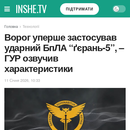
INSHE.TV
ПІДТРИМАТИ
Головна
Технології
Ворог уперше застосував
ударний БпЛА “ґєрань-5”, –
ГУР озвучив
характеристики
11 Січня 2026, 10:33