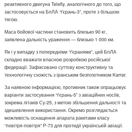
реактивного двигуна Telefly, аналогічного до того, що
застосовується на БпЛА “ґєрань-3”, проте з більшою
тягою.
Маса бойової частини становить близько 90 кг,
заявлена дальність ураження — близько 1 000 км.
Як і у випадку з попередніми “ґєранями”, цей БпЛА
складно вважати власною розробкою російської
федерації. Зафіксовано суттєву конструктивну та
технологічну схожість з іранським безпілотником Karrar.
За наявною інформацією, противник також опрацьовує
варіанти застосування “ґєрань-5” з авіаційних носіїв,
зокрема літаків Су-25, з метою збільшення дальності та
здешевлення використання. Окремо розглядається
можливість оснащення апарата ракетами класу
“повітря-повітря” Р-73 для протидії українській авіації.