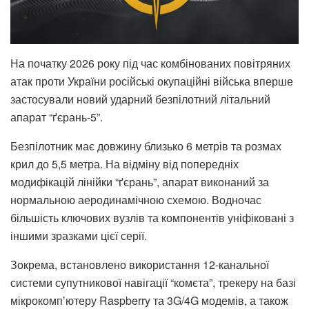
На початку 2026 року під час комбінованих повітряних
атак проти України російські окупаційні війська вперше
застосували новий ударний безпілотний літальний
апарат “ґєрань-5”.
Безпілотник має довжину близько 6 метрів та розмах
крил до 5,5 метра. На відміну від попередніх
модифікацій лінійки “ґєрань”, апарат виконаний за
нормальною аеродинамічною схемою. Водночас
більшість ключових вузлів та компонентів уніфіковані з
іншими зразками цієї серії.
Зокрема, встановлено використання 12-канальної
системи супутникової навігації “комєта”, трекеру на базі
мікрокомпʼютеру Raspberry та 3G/4G модемів, а також