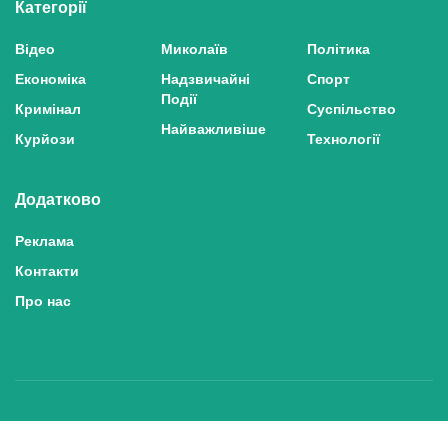
Категорії
Відео
Миколаїв
Політика
Економіка
Надзвичайні
Спорт
Події
Кримінал
Суспільство
Найважливіше
Курйози
Технології
Додатково
Реклама
Контакти
Про нас
Політика конфіденційності та захисту персональних даних
Політика користування сайтом