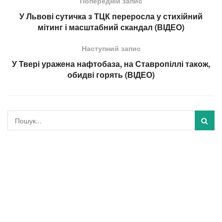
Попередній запис
У Львові сутичка з ТЦК переросла у стихійний
мітинг і масштабний скандал (ВІДЕО)
Наступний запис
У Твері уражена нафтобаза, на Ставропіллі також,
обидві горять (ВІДЕО)