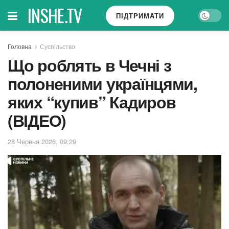
INSHE.TV
ПІДТРИМАТИ
Головна
Суспільство
Що роблять в Чечні з
полоненими українцями,
яких “купив” Кадиров
(ВІДЕО)
28 Червня 2026, 09:29