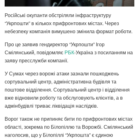
Російські окупанти обстріляли інфраструктуру
“Укрпошти” в кількох прифронтових містах. Через
небезпеку компанія вимушено змінила формат роботи.
Про це заявив гендиректор “Укрпошти” Ігор
Смілянський, повідомляє
РБК
-Україна з посиланням на
заяву пресслужби компанії.
У Сумах через ворожі атаки зазнали пошкоджень
сортувальний центр, адміністративна будівля та
поштове відділення. Сортувальний центр і відділення
вже відновили роботу та обслуговують клієнтів, а в
адмінбудівлі триває ліквідація наслідків.
Ворог також не припиняє бити по прифронтових містах
області, зокрема по Білопіллю та Ворожбі. Смілянський
наголосив, що у Білопіллі “Укрпошта” є єдиною