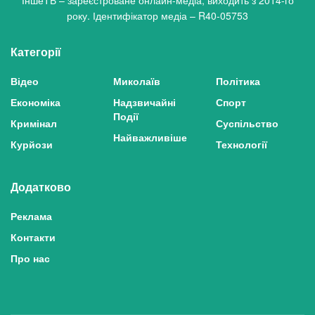
ІншеТВ – зареєстроване онлайн-медіа, виходить з 2014-го
року. Ідентифікатор медіа – R40-05753
Категорії
Відео
Миколаїв
Політика
Економіка
Надзвичайні
Спорт
Події
Кримінал
Суспільство
Найважливіше
Курйози
Технології
Додатково
Реклама
Контакти
Про нас