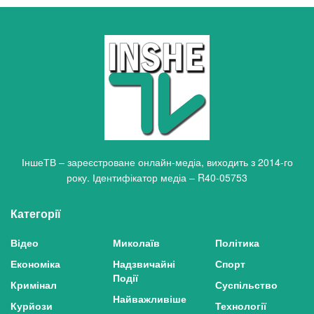
ІншеТВ – зареєстроване онлайн-медіа, виходить з 2014-го
року. Ідентифікатор медіа – R40-05753
Категорії
Відео
Миколаїв
Політика
Економіка
Надзвичайні
Спорт
Події
Кримінал
Суспільство
Найважливіше
Курйози
Технології