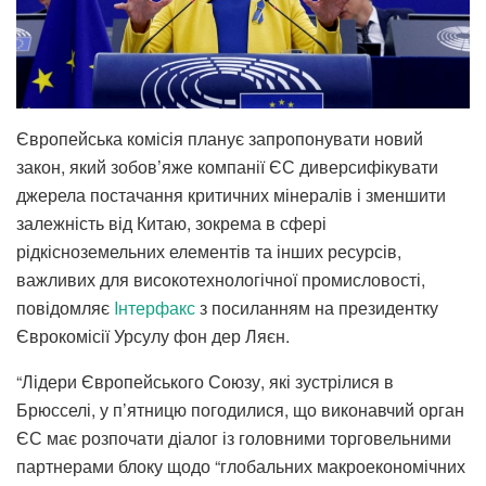
Європейська комісія планує запропонувати новий
закон, який зобов’яже компанії ЄС диверсифікувати
джерела постачання критичних мінералів і зменшити
залежність від Китаю, зокрема в сфері
рідкісноземельних елементів та інших ресурсів,
важливих для високотехнологічної промисловості,
повідомляє
Iнтерфакс
з посиланням на президентку
Єврокомісії Урсулу фон дер Ляєн.
“Лідери Європейського Союзу, які зустрілися в
Брюсселі, у п’ятницю погодилися, що виконавчий орган
ЄС має розпочати діалог із головними торговельними
партнерами блоку щодо “глобальних макроекономічних