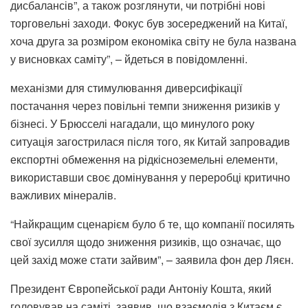
дисбалансів”, а також розглянути, чи потрібні нові
торговельні заходи. Фокус був зосереджений на Китаї,
хоча друга за розміром економіка світу не була названа
у висновках саміту”, – йдеться в повідомленні.
механізми для стимулювання диверсифікації
постачання через повільні темпи зниження ризиків у
бізнесі. У Брюсселі нагадали, що минулого року
ситуація загострилася після того, як Китай запровадив
експортні обмеження на рідкісноземельні елементи,
використавши своє домінування у переробці критично
важливих мінералів.
“Найкращим сценарієм було б те, що компанії посилять
свої зусилля щодо зниження ризиків, що означає, що
цей захід може стати зайвим”, – заявила фон дер Ляєн.
Президент Європейської ради Антоніу Кошта, який
головував на саміті, заявив, що взаємодія з Китаєм є