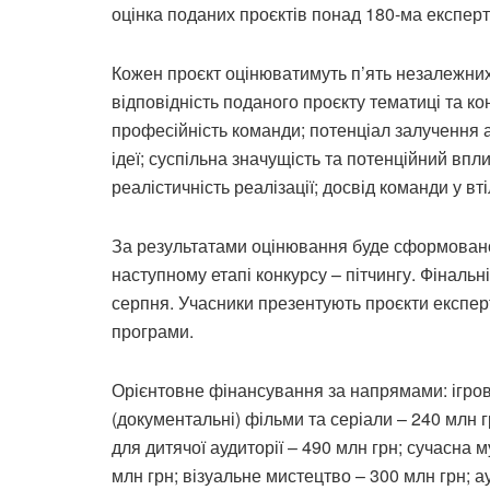
оцінка поданих проєктів понад 180-ма експер
Кожен проєкт оцінюватимуть п’ять незалежних 
відповідність поданого проєкту тематиці та ко
професійність команди; потенціал залучення ау
ідеї; суспільна значущість та потенційний впли
реалістичність реалізації; досвід команди у вт
За результатами оцінювання буде сформовано 
наступному етапі конкурсу – пітчингу. Фінальн
серпня. Учасники презентують проєкти експер
програми.
Орієнтовне фінансування за напрямами: ігрові 
(документальні) фільми та серіали – 240 млн г
для дитячої аудиторії – 490 млн грн; сучасна
млн грн; візуальне мистецтво – 300 млн грн; а