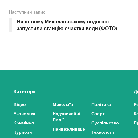
Наступний запис
На новому Миколаївському водогоні
запустили станцію очистки води (ФОТО)
Категорії
Д
Відео
Миколаїв
Політика
Р
Економіка
Надзвичайні
Спорт
К
Події
Кримінал
Суспільство
П
Найважливіше
Курйози
Технології