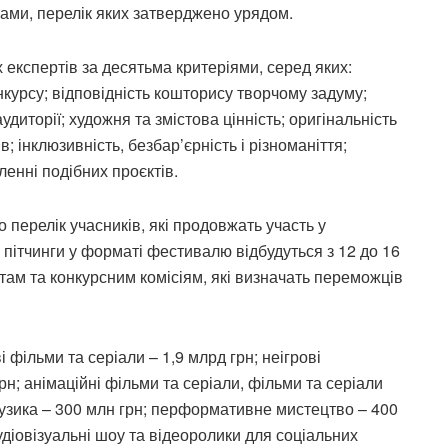
тами, перелік яких затверджено урядом.
експертів за десятьма критеріями, серед яких:
нкурсу; відповідність кошторису творчому задуму;
диторії; художня та змістова цінність; оригінальність
в; інклюзивність, безбар’єрність і різноманіття;
іленні подібних проєктів.
перелік учасників, які продовжать участь у
і пітчинги у форматі фестивалю відбудуться з 12 до 16
там та конкурсним комісіям, які визначать переможців
фільми та серіали – 1,9 млрд грн; неігрові
рн; анімаційні фільми та серіали, фільми та серіали
 музика – 300 млн грн; перформативне мистецтво – 400
удіовізуальні шоу та відеоролики для соціальних