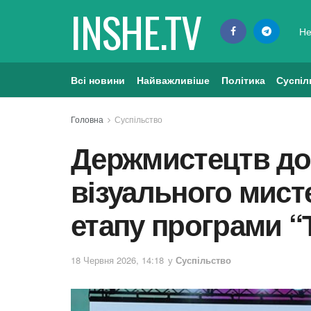
INSHE.TV
Не
Всі новини
Найважливіше
Політика
Суспіл
Головна
Суспільство
Держмистецтв до
візуального мист
етапу програми “
18 Червня 2026, 14:18
у
Суспільство