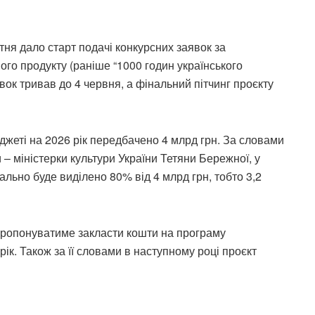
тня дало старт подачі конкурсних заявок за
ного продукту (раніше “1000 годин українського
вок тривав до 4 червня, а фінальний пітчинг проєкту
джеті на 2026 рік передбачено 4 млрд грн. За словами
и – міністерки культури України Тетяни Бережної, у
льно буде виділено 80% від 4 млрд грн, тобто 3,2
пропонуватиме закласти кошти на програму
ік. Також за її словами в наступному році проєкт