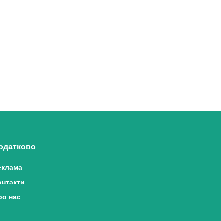
одатково
еклама
онтакти
ро нас