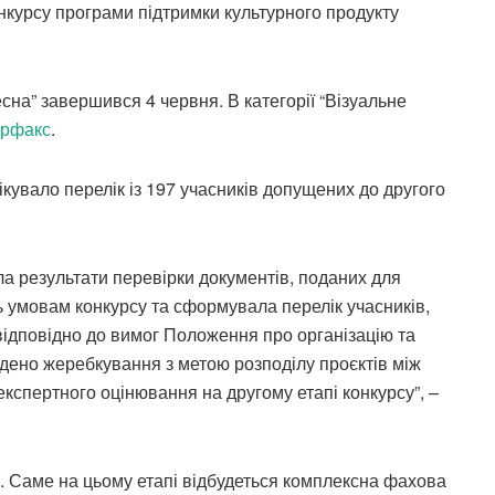
нкурсу програми підтримки культурного продукту
сна” завершився 4 червня. В категорії “Візуальне
ерфакс
.
кувало перелік із 197 учасників допущених до другого
ула результати перевірки документів, поданих для
ть умовам конкурсу та сформувала перелік учасників,
відповідно до вимог Положення про організацію та
дено жеребкування з метою розподілу проєктів між
експертного оцінювання на другому етапі конкурсу”, –
. Саме на цьому етапі відбудеться комплексна фахова