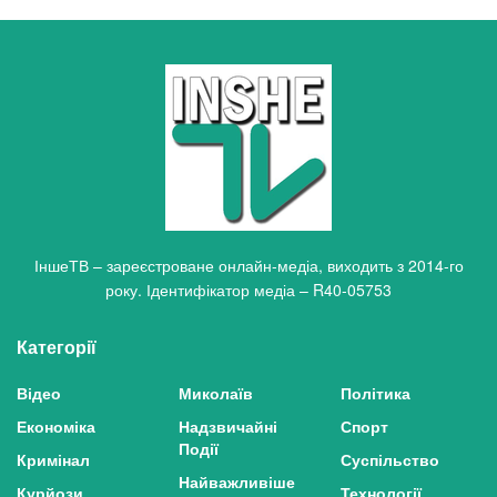
ІншеТВ – зареєстроване онлайн-медіа, виходить з 2014-го
року. Ідентифікатор медіа – R40-05753
Категорії
Відео
Миколаїв
Політика
Економіка
Надзвичайні
Спорт
Події
Кримінал
Суспільство
Найважливіше
Курйози
Технології