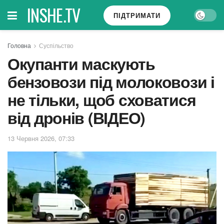
INSHE.TV
ПІДТРИМАТИ
Головна
Суспільство
Окупанти маскують
бензовози під молоковози і
не тільки, щоб сховатися
від дронів (ВІДЕО)
13 Червня 2026, 07:33