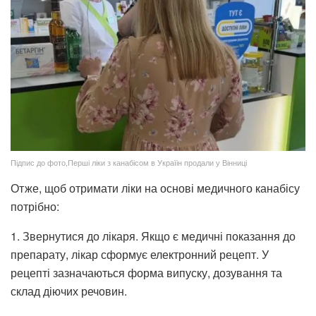
Підпис до фото,Перші ліки з канабісом в Україін продали у Вінниці
Отже, щоб отримати ліки на основі медичного канабісу
потрібно:
1. Звернутися до лікаря. Якщо є медичні показання до
препарату, лікар сформує електронний рецепт. У
рецепті зазначаються форма випуску, дозування та
склад діючих речовин.