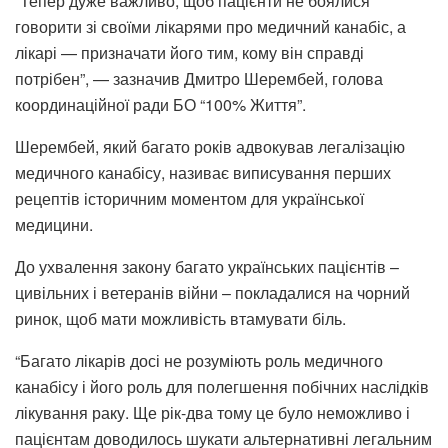
“Тепер дуже важливо, щоб пацієнти не боялися
говорити зі своїми лікарями про медичний канабіс, а
лікарі — призначати його тим, кому він справді
потрібен”, — зазначив Дмитро Шерембей, голова
координаційної ради БО “100% Життя”.
Шерембей, який багато років адвокував легалізацію
медичного канабісу, називає виписування перших
рецептів історичним моментом для української
медицини.
До ухвалення закону багато українських пацієнтів –
цивільних і ветеранів війни – покладалися на чорний
ринок, щоб мати можливість втамувати біль.
“Багато лікарів досі не розуміють роль медичного
канабісу і його роль для полегшення побічних наслідків
лікування раку. Ще рік-два тому це було неможливо і
пацієнтам доводилось шукати альтернативні легальним