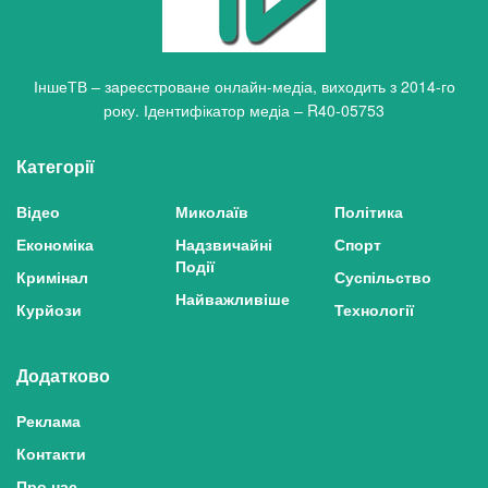
ІншеТВ – зареєстроване онлайн-медіа, виходить з 2014-го
року. Ідентифікатор медіа – R40-05753
Категорії
Відео
Миколаїв
Політика
Економіка
Надзвичайні
Спорт
Події
Кримінал
Суспільство
Найважливіше
Курйози
Технології
Додатково
Реклама
Контакти
Про нас