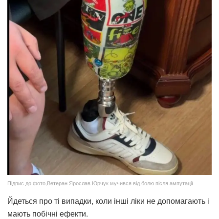
Підпис до фото,Ветеран Ярослав Юрчук мучився від болю після ампутації
Йдеться про ті випадки, коли інші ліки не допомагають і
мають побічні ефекти.