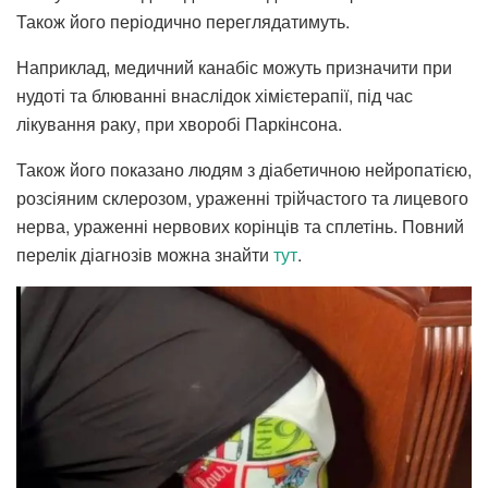
Також його періодично переглядатимуть.
Наприклад, медичний канабіс можуть призначити при
нудоті та блюванні внаслідок хімієтерапії, під час
лікування раку, при хворобі Паркінсона.
Також його показано людям з діабетичною нейропатією,
розсіяним склерозом, ураженні трійчастого та лицевого
нерва, ураженні нервових корінців та сплетінь. Повний
перелік діагнозів можна знайти
тут
.