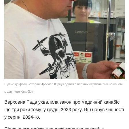
Підпис до фото,Ветеран Ярослав Юрчук одним з перших отримав ліки на основі
медичного канабісу
Верховна Рада ухвалила закон про медичний канабіс
ще три роки тому, у грудні 2023 року. Він набув чинності
у серпні 2024-го.
Після цього майже два роки тривала розробка