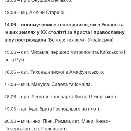
13.06 – мц. Акіліни Старшої.
14.06
–
новомучеників і сповідників, які в Україні та
інших землях у ХХ столітті за Христа і православну
віру постраждали
(Всіх святих землі Української).
15.06 – свт. Михаїла, першого митрополита Київського і
всієї Русі.
16.06 – свт. Тихона, єпископа Амафунтського.
17.06 – мчч. Мануїла, Савела та Ісмаїла.
18.06 – прп. Леонтія, канонарха Києво-Печерського.
19.06 – ап. Іуди, брата Господнього по плоті.
20.06 – мчч. Інни, Піни, Римми, свт. Мини, Києво-
Печерського, єп. Полоцького.