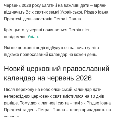
Червень 2026 року багатий на важливі дати – віряни
відзначать Всіх святих землі Української, Різдво Іоана
Предтечі, день апостолів Петра і Павла.
Крім цього, у червні починається Петрів піст,
повідомляє
Уніан
.
Які ще церковні події відбудуться на початку літа –
підкаже православний календар на кожен день.
Новий церковний православний
календар на червень 2026
Після переходу на новоюліанський календар дати
неперехідних церковних свят змістилися на 13 днів
раніше. Тому деякі липневі свята – такі як Різдво Іоана
Предтечі та день Петра і Павла – тепер припадають на
червень.