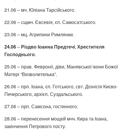
21.06 – мч. Юліана Тарсійського.
22.06 – сщмч. Євсевія, єп. Самосатського.
23.06 – мц. Агрипини Римлянки.
24.06
–
Різдво Іоанна Предтечі
,
Хрестителя
Господнього
.
25.06 – прав. Февронії, діви, Манявської ікони Божої
Матері “Визволителька”.
26.06 – прп. Іоана, єп. Готського, свт. Діонісія Києво-
Печерського, архієп. Суздальського.
27.06 – прп. Самсона, гостинного.
28.06 – перенесення мощей мчч. Кира та Іоана,
закінчення Петрового посту.