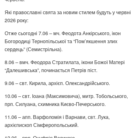
Які православні свята за новим стилем будуть у червні
2026 року:
Отже сьогодні 7.06 – мч. Феодота Анкірського, ікон
Богородиці Тернопільської та “Пом’якшення злих
сердець” (Семистрільна).
8.06 – вмч. Феодора Стратилата, ікони Божої Матері
“Далешивська”, починається Петрів піст.
9.06 – свт. Кирила, архієп. Олександрійського.
10.06 – свт. Іоана (Максимовича), митр. Тобольського,
прп. Силуана, схимника Києво-Печерського.
11.06 – апп. Варфоломія і Варнави, свт. Лука,
архієпископ Сімферопольський.
12.06 – прп. Онуфрія Великого.