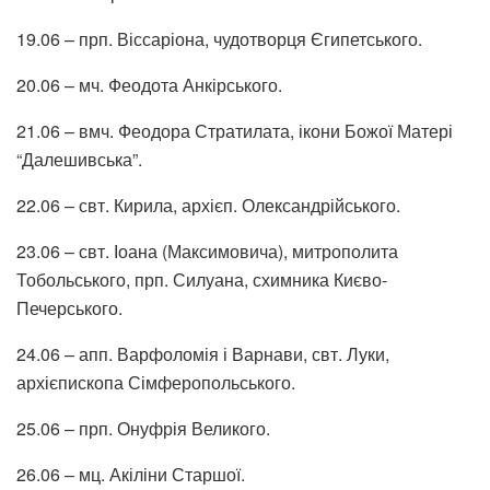
19.06 – прп. Віссаріона, чудотворця Єгипетського.
20.06 – мч. Феодота Анкірського.
21.06 – вмч. Феодора Стратилата, ікони Божої Матері
“Далешивська”.
22.06 – свт. Кирила, архієп. Олександрійського.
23.06 – свт. Іоана (Максимовича), митрополита
Тобольського, прп. Силуана, схимника Києво-
Печерського.
24.06 – апп. Варфоломія і Варнави, свт. Луки,
архієпископа Сімферопольського.
25.06 – прп. Онуфрія Великого.
26.06 – мц. Акіліни Старшої.