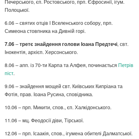
Печерського, єп. Ростовського, прп. Єфросинії, ігум.
Полоцької.
6.06 – святих отців I Вселенського собору, прп.
Симеона стовпника на Дивній горі.
7.06
–
третє знайдення голови Іоана Предтечі
, свт.
Інокентія, архієп. Херсонського.
8.06 – апп. із 70-ти Карпа та Алфея, починається
Петрів
піст
.
9.06 – знайдення мощей свт. Київських Кипріана та
Фотія, прав. Іоана Русина, сповідника.
10.06 – прп. Микити, спов., єп. Халкідонського.
11.06 – мц. Феодосії діви, Тірської.
12.06 – прп. Ісаакія, спов., ігумена обителі Далматської.