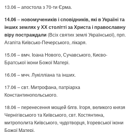
13.06 – апостола з 70-ти Єрма.
14.06
–
новомучеників і сповідників, які в Україні та
інших землях у ХХ столітті за Христа і православну
віру постраждали
(Всіх святих землі Української), прп.
Агапіта Київсько-Печерського, лікаря.
15.06 – вмч. Іоана Нового, Сучавського, Києво-
Братської ікони Божої Матері.
16.06 – мчч. Лукілліана та інших.
17.06 – свт. Митрофана, патріарха
Константинопольського.
18.06 – перенесення мощей блгв. Ігоря, великого князя
Чернігівського та Київського, свт. Костянтина,
митрополита Київського, чудотворця, Ігоревської ікони
Божої Матері.