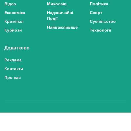
Відео
Миколаїв
Політика
Економіка
Надзвичайні
Спорт
Події
Кримінал
Суспільство
Найважливіше
Курйози
Технології
Додатково
Реклама
Контакти
Про нас
Політика конфіденційності та захисту персональних даних
Політика користування сайтом
Правила використання матеріалів сайту