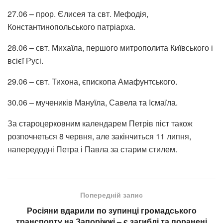
27.06 – прор. Єлисея та свт. Мефодія,
Константинопольського патріарха.
28.06 – свт. Михаїла, першого митрополита Київського і
всієї Русі.
29.06 – свт. Тихона, єпископа Амафунтського.
30.06 – мучеників Мануїла, Савела та Ісмаїла.
За староцерковним календарем Петрів піст також
розпочнеться 8 червня, але закінчиться 11 липня,
напередодні Петра і Павла за старим стилем.
Попередній запис
Росіяни вдарили по зупинці громадського
транспорту на Запоріжжі – є загиблі та поранені