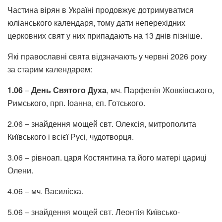
Частина вірян в Україні продовжує дотримуватися
юліанського календаря, тому дати неперехідних
церковних свят у них припадають на 13 днів пізніше.
Які православні свята відзначають у червні 2026 року
за старим календарем:
1.06
–
День Святого Духа
, мч. Парфенія Жовківського,
Римського, прп. Іоанна, єп. Готського.
2.06 – знайдення мощей свт. Олексія, митрополита
Київського і всієї Русі, чудотворця.
3.06 – рівноап. царя Костянтина та його матері цариці
Олени.
4.06 – мч. Василіска.
5.06 – знайдення мощей свт. Леонтія Київсько-