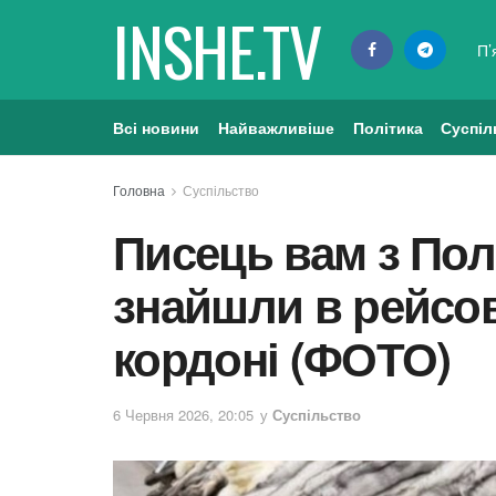
INSHE.TV
П’
Всі новини
Найважливіше
Політика
Суспіл
Головна
Суспільство
Писець вам з Пол
знайшли в рейсов
кордоні (ФОТО)
6 Червня 2026, 20:05
у
Суспільство